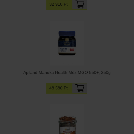
32 910 Ft
Apiland Manuka Health Méz MGO 550+, 250g
48 580 Ft