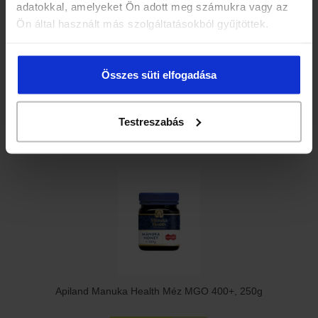
adatokkal, amelyeket Ön adott meg számukra vagy az
Ön által használt más szolgáltatásokból gyűjtöttek.
Összes süti elfogadása
Apiland Manuka Health Méz MGO 250+ 250 Gr
Testreszabás
21 940 Ft
Apiland Manuka Health Méz MGO 400+, 250g