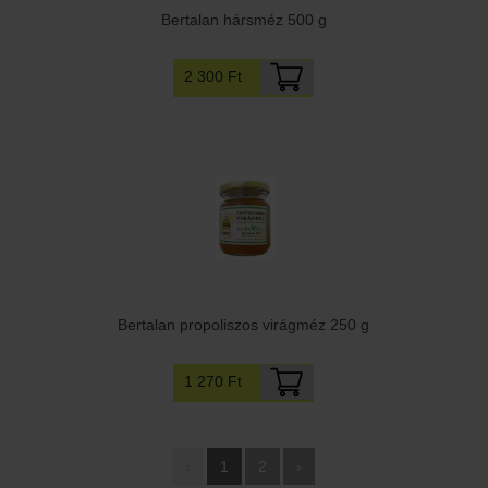
Bertalan hársméz 500 g
2 300 Ft
Bertalan propoliszos virágméz 250 g
1 270 Ft
‹
1
2
›