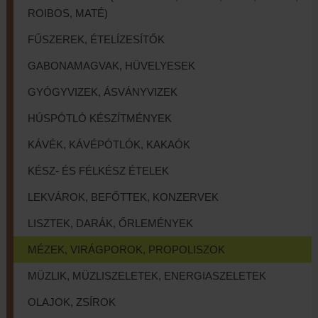
ROIBOS, MATÉ)
FŰSZEREK, ÉTELÍZESÍTŐK
GABONAMAGVAK, HÜVELYESEK
GYÓGYVIZEK, ÁSVÁNYVIZEK
HÚSPÓTLÓ KÉSZÍTMÉNYEK
KÁVÉK, KÁVÉPÓTLÓK, KAKAÓK
KÉSZ- ÉS FÉLKÉSZ ÉTELEK
LEKVÁROK, BEFŐTTEK, KONZERVEK
LISZTEK, DARÁK, ŐRLEMÉNYEK
MÉZEK, VIRÁGPOROK, PROPOLISZOK
MÜZLIK, MÜZLISZELETEK, ENERGIASZELETEK
OLAJOK, ZSÍROK