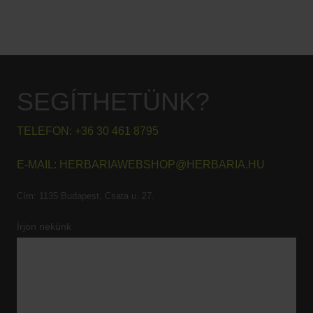
SEGÍTHETÜNK?
TELEFON:
+36 30 461 8795
E-MAIL:
HERBARIAWEBSHOP@HERBARIA.HU
Cím:
1135 Budapest, Csata u. 27.
Írjon nekünk