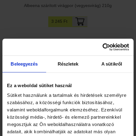
Albeena szárított virágpor (vegyesvirág) 210g
3 245 Ft
Beleegyezés
Részletek
A sütikről
Ez a weboldal sütiket használ
Apiland Manuka Health Méz MGO 100+, 250g
Sütiket használunk a tartalmak és hirdetések személyre
szabásához, a közösségi funkciók biztosításához,
15 895 Ft
valamint weboldalforgalmunk elemzéséhez. Ezenkívül
közösségi média-, hirdető- és elemező partnereinkkel
megosztjuk az Ön weboldalhasználatra vonatkozó
adatait, akik kombinálhatják az adatokat más olyan