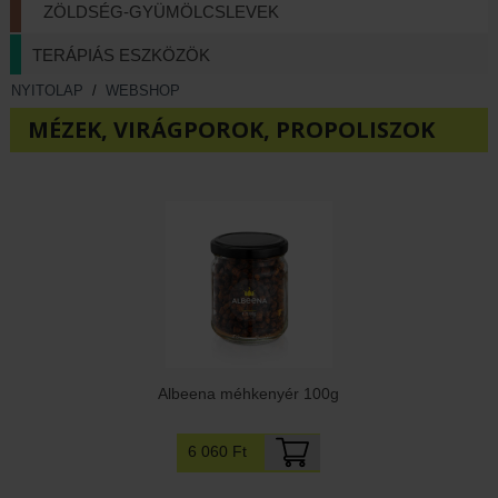
ZÖLDSÉG-GYÜMÖLCSLEVEK
TERÁPIÁS ESZKÖZÖK
NYITOLAP
/
WEBSHOP
MÉZEK, VIRÁGPOROK, PROPOLISZOK
Albeena méhkenyér 100g
6 060 Ft