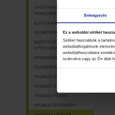
GYÓGYHATÁSÚ
TEAKEVERÉKEK
Beleegyezés
ILLÓOLAJOK
Ez a weboldal sütiket haszn
KOZMETIKUMOK
Sütiket használunk a tartalm
MONO FILTERES
weboldalforgalmunk elemzésé
GYÓGYNÖVÉNY TEÁK
weboldalhasználatra vonatko
PANNONHALMI TERMÉKEK
számukra vagy az Ön által ha
Mál
TALPBETÉTEK
TASAKOLT BOGYÓK
TASAKOLT EGYEBEK
TASAKOLT FÜVEK
TASAKOLT GYÖKEREK
TASAKOLT LEVELEK