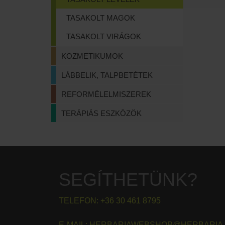
TASAKOLT MAGOK
TASAKOLT VIRÁGOK
KOZMETIKUMOK
LÁBBELIK, TALPBETÉTEK
REFORMÉLELMISZEREK
TERÁPIÁS ESZKÖZÖK
SEGÍTHETÜNK?
TELEFON:
+36 30 461 8795
E-MAIL:
HERBARIAWEBSHOP@HERBARIA