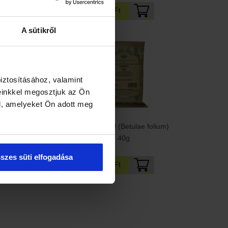
85 Ft
890 Ft
A sütikről
iztosításához, valamint
einkkel megosztjuk az Ön
l, amelyeket Ön adott meg
pu levél (Farfarae
Nyírfalevél (Betulae folium)
olium) 40g
40g
szes süti elfogadása
5 Ft
430 Ft