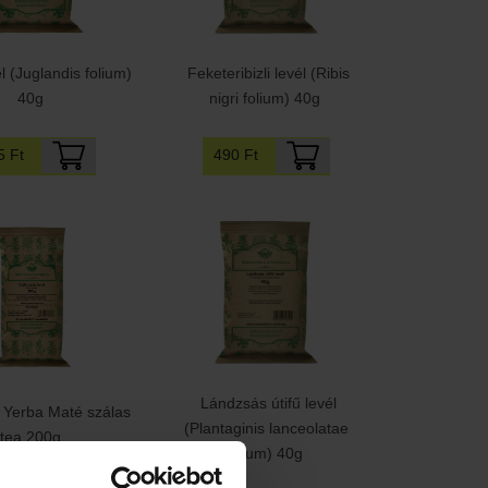
l (Juglandis folium)
Feketeribizli levél (Ribis
40g
nigri folium) 40g
5 Ft
490 Ft
Lándzsás útifű levél
 Yerba Maté szálas
(Plantaginis lanceolatae
tea 200g
folium) 40g