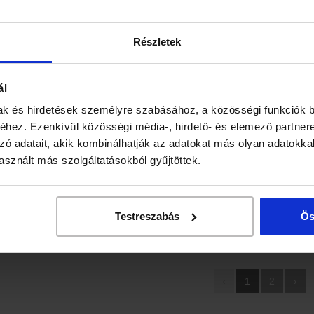
495 Ft
725 Ft
1 9
Részletek
ál
ak és hirdetések személyre szabásához, a közösségi funkciók b
hez. Ezenkívül közösségi média-, hirdető- és elemező partner
zó adatait, akik kombinálhatják az adatokat más olyan adatokka
sznált más szolgáltatásokból gyűjtöttek.
nalevél (Rubi idaei
Mályvalevél (Malvae folium)
Martila
folium) 40g
40g
f
Testreszabás
Ös
430 Ft
600 Ft
55
‹
1
2
›