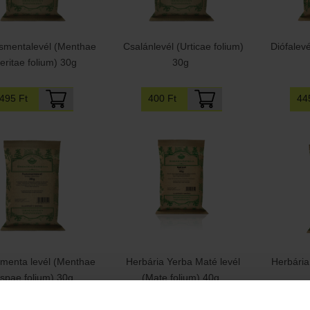
smentalevél (Menthae
Csalánlevél (Urticae folium)
Diófalevé
eritae folium) 30g
30g
495 Ft
400 Ft
44
menta levél (Menthae
Herbária Yerba Maté levél
Herbária
ispae folium) 30g
(Mate folium) 40g