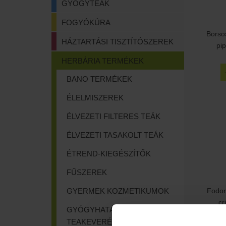
GYÓGYTEÁK
FOGYÓKÚRA
Borso
HÁZTARTÁSI TISZTÍTÓSZEREK
pip
HERBÁRIA TERMÉKEK
BANO TERMÉKEK
ÉLELMISZEREK
ÉLVEZETI FILTERES TEÁK
ÉLVEZETI TASAKOLT TEÁK
ÉTREND-KIEGÉSZÍTŐK
FŰSZEREK
Fodor
GYERMEK KOZMETIKUMOK
cr
GYÓGYHATÁSÚ FILTERES
TEAKEVERÉKEK