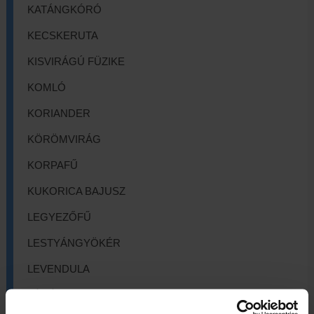
KATÁNGKÓRÓ
KECSKERUTA
KISVIRÁGÚ FÜZIKE
KOMLÓ
KORIANDER
KÖRÖMVIRÁG
KORPAFŰ
KUKORICA BAJUSZ
LEGYEZŐFŰ
LESTYÁNGYÖKÉR
LEVENDULA
LÓSÓSKA