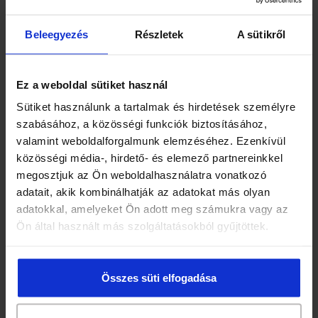
MACSKAMENTA
MAJORÁNNA
Beleegyezés
Részletek
A sütikről
MÁLNALEVÉL
Ez a weboldal sütiket használ
MÁLYVALEVÉL
Sütiket használunk a tartalmak és hirdetések személyre
MÁRIATÖVIS
szabásához, a közösségi funkciók biztosításához,
MARTILAPU
valamint weboldalforgalmunk elemzéséhez. Ezenkívül
közösségi média-, hirdető- és elemező partnereinkkel
MATÉ
megosztjuk az Ön weboldalhasználatra vonatkozó
MEDVESZŐLŐ
adatait, akik kombinálhatják az adatokat más olyan
adatokkal, amelyeket Ön adott meg számukra vagy az
MUSTÁRMAG
Ön által használt más szolgáltatásokból gyűjtöttek.
NYÍRFALEVÉL
ÖKÖRFARKKÓRÓ
Összes süti elfogadása
ORBÁNCFŰ