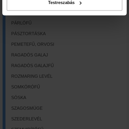
PALÁSTFŰ
Testreszabás
PAPSAJT LEVÉL
PÁRLÓFŰ
PÁSZTORTÁSKA
PEMETEFŰ, ORVOSI
RAGADÓS GALAJ
RAGADÓS GALAJFŰ
ROZMARING LEVÉL
SOMKÓRÓFŰ
SÓSKA
SZAGOSMÜGE
SZEDERLEVÉL