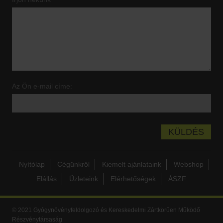
Az Ön e-mail címe:
Nyítólap
Cégünkről
Kiemelt ajánlataink
Webshop
Elállás
Üzleteink
Elérhetőségek
ÁSZF
© 2021 Gyógynövényfeldolgozó és Kereskedelmi Zártkörűen Működő
Részvénytársaság