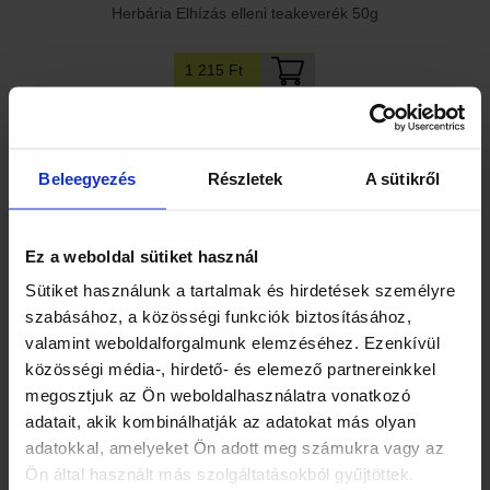
Herbária Elhízás elleni teakeverék 50g
1 215 Ft
Beleegyezés
Részletek
A sütikről
Ez a weboldal sütiket használ
Sütiket használunk a tartalmak és hirdetések személyre
szabásához, a közösségi funkciók biztosításához,
Herbária Emésztést elősegítő filteres teakeverék
valamint weboldalforgalmunk elemzéséhez. Ezenkívül
közösségi média-, hirdető- és elemező partnereinkkel
1 460 Ft
megosztjuk az Ön weboldalhasználatra vonatkozó
adatait, akik kombinálhatják az adatokat más olyan
adatokkal, amelyeket Ön adott meg számukra vagy az
Ön által használt más szolgáltatásokból gyűjtöttek.