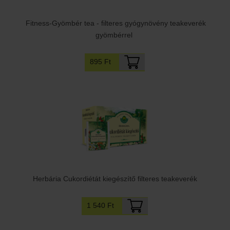
Fitness-Gyömbér tea - filteres gyógynövény teakeverék
gyömbérrel
895 Ft
Herbária Cukordiétát kiegészítő filteres teakeverék
1 540 Ft