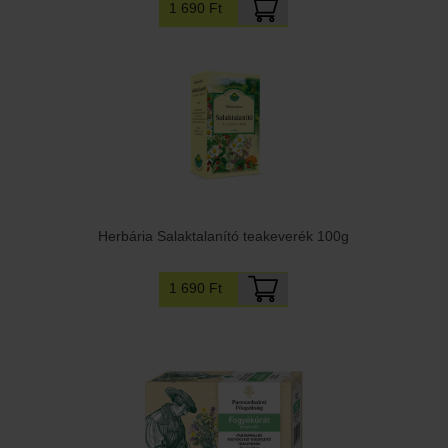
1 690 Ft
Herbária Salaktalanító teakeverék 100g
1 690 Ft