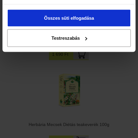
Összes süti elfogadása
Testreszabás
Herbária Emésztést elősegítő teakeverék 100g
1 690 Ft
Herbária Mecsek Diétás teakeverék 100g