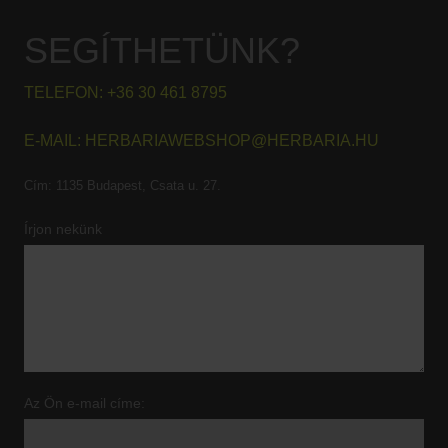
SEGÍTHETÜNK?
TELEFON:
+36 30 461 8795
E-MAIL:
HERBARIAWEBSHOP@HERBARIA.HU
Cím:
1135 Budapest, Csata u. 27.
Írjon nekünk
Az Ön e-mail címe: