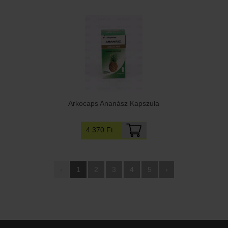
Arkocaps Ananász Kapszula
4 370 Ft
‹
1
2
3
4
5
›