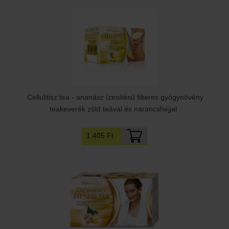
Cellulitisz tea - ananász ízesítésű filteres gyógynövény
teakeverék zöld teával és narancshéjjal
1 405 Ft