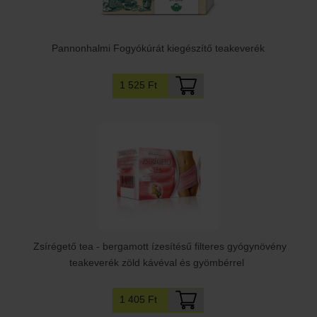
Pannonhalmi Fogyókúrát kiegészítő teakeverék
1 525 Ft
Zsírégető tea - bergamott ízesítésű filteres gyógynövény
teakeverék zöld kávéval és gyömbérrel
1 405 Ft