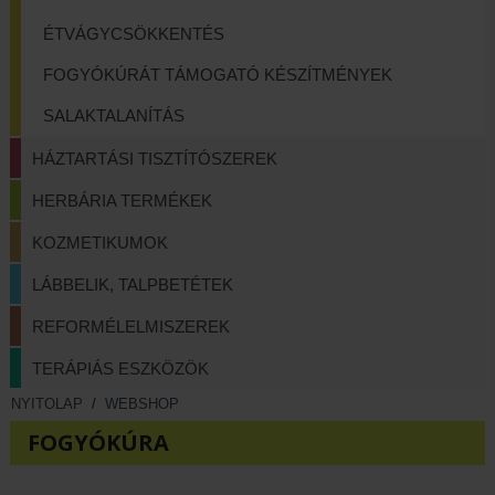
ÉTVÁGYCSÖKKENTÉS
FOGYÓKÚRÁT TÁMOGATÓ KÉSZÍTMÉNYEK
SALAKTALANÍTÁS
HÁZTARTÁSI TISZTÍTÓSZEREK
HERBÁRIA TERMÉKEK
KOZMETIKUMOK
LÁBBELIK, TALPBETÉTEK
REFORMÉLELMISZEREK
TERÁPIÁS ESZKÖZÖK
NYITOLAP
/
WEBSHOP
FOGYÓKÚRA