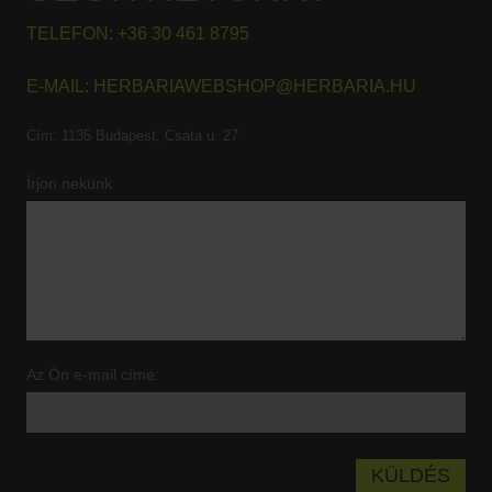
TELEFON:
+36 30 461 8795
E-MAIL:
HERBARIAWEBSHOP@HERBARIA.HU
Cím:
1135 Budapest, Csata u. 27.
Írjon nekünk
Az Ön e-mail címe: