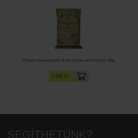
Orvosi medveszőlő levél (Uvae ursi folium) 40g
1 005 Ft
SEGÍTHETÜNK?