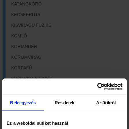
KATÁNGKÓRÓ
KECSKERUTA
KISVIRÁGÚ FÜZIKE
KOMLÓ
KORIANDER
KÖRÖMVIRÁG
KORPAFŰ
KUKORICA BAJUSZ
LEGYEZŐFŰ
LESTYÁNGYÖKÉR
Beleegyezés
Részletek
A sütikről
LEVENDULA
LÓSÓSKA
Ez a weboldal sütiket használ