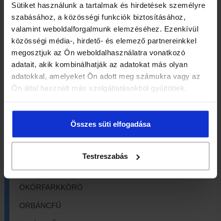
MACSKAMENTA
Sütiket használunk a tartalmak és hirdetések személyre
szabásához, a közösségi funkciók biztosításához,
MAJORÁNNA
valamint weboldalforgalmunk elemzéséhez. Ezenkívül
közösségi média-, hirdető- és elemező partnereinkkel
MÁLNALEVÉL
megosztjuk az Ön weboldalhasználatra vonatkozó
MÁLYVALEVÉL
adatait, akik kombinálhatják az adatokat más olyan
adatokkal, amelyeket Ön adott meg számukra vagy az
MÁRIATÖVIS
Ön által használt más szolgáltatásokból gyűjtöttek.
MARTILAPU
MATÉ
Összes süti elfogadása
MEDVESZŐLŐ
MUSTÁRMAG
Testreszabás
NYÍRFALEVÉL
ÖKÖRFARKKÓRÓ
ORBÁNCFŰ