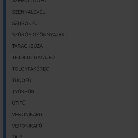
SZEMVIDÍTŐFŰ
SZENNALEVÉL
SZUROKFŰ
SZÚRÓS GYÖNGYAJAK
TARACKBÚZA
TEJOLTÓ GALAJFŰ
TÖLGYFAKÉREG
TÜDŐFŰ
TYÚKHÚR
ÚTIFŰ
VERONIKAFŰ
VERONIKAFŰ
ZILÍZ