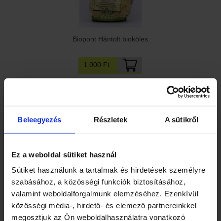
Biopont Hántolt bioköles
1 000 Ft
Beleegyezés
Részletek
A sütikről
Ez a weboldal sütiket használ
Sütiket használunk a tartalmak és hirdetések személyre
Biorganik bio arany lenmag 250 g
szabásához, a közösségi funkciók biztosításához,
valamint weboldalforgalmunk elemzéséhez. Ezenkívül
1 510 Ft
közösségi média-, hirdető- és elemező partnereinkkel
megosztjuk az Ön weboldalhasználatra vonatkozó