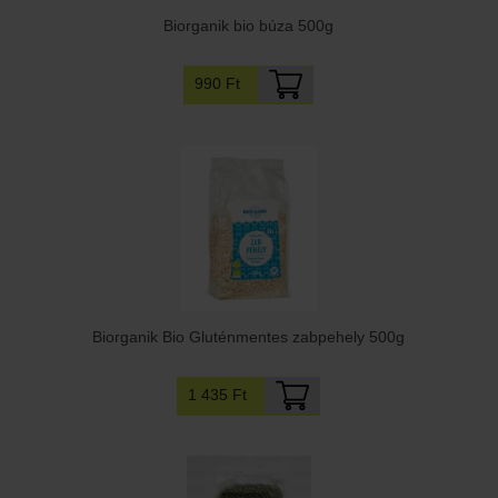
Biorganik bio búza 500g
990 Ft
Biorganik Bio Gluténmentes zabpehely 500g
1 435 Ft