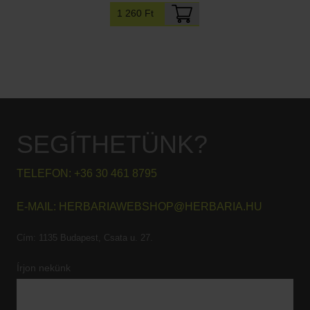
1 260 Ft
SEGÍTHETÜNK?
TELEFON:
+36 30 461 8795
E-MAIL:
HERBARIAWEBSHOP@HERBARIA.HU
Cím:
1135 Budapest, Csata u. 27.
Írjon nekünk