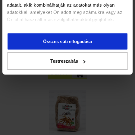
adatait, akik kombinálhatják az adatokat más olyan
adatokkal, amelyeket Ön adott meg számukra vagy az
Ön által használt más szolgáltatásokból gyűjtöttek.
Összes süti elfogadása
Biorganik Bio Basmati barnarizs 500g
Testreszabás
2 135 Ft