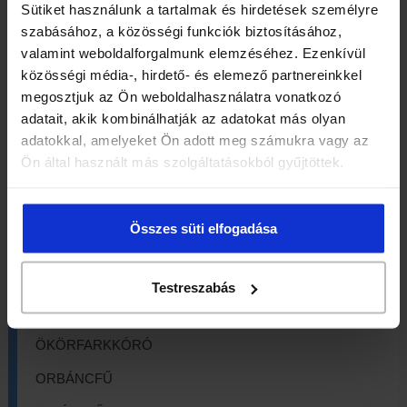
MACSKAMENTA
Sütiket használunk a tartalmak és hirdetések személyre
szabásához, a közösségi funkciók biztosításához,
MAJORÁNNA
valamint weboldalforgalmunk elemzéséhez. Ezenkívül
közösségi média-, hirdető- és elemező partnereinkkel
MÁLNALEVÉL
megosztjuk az Ön weboldalhasználatra vonatkozó
MÁLYVALEVÉL
adatait, akik kombinálhatják az adatokat más olyan
adatokkal, amelyeket Ön adott meg számukra vagy az
MÁRIATÖVIS
Ön által használt más szolgáltatásokból gyűjtöttek.
MARTILAPU
MATÉ
Összes süti elfogadása
MEDVESZŐLŐ
MUSTÁRMAG
Testreszabás
NYÍRFALEVÉL
ÖKÖRFARKKÓRÓ
ORBÁNCFŰ