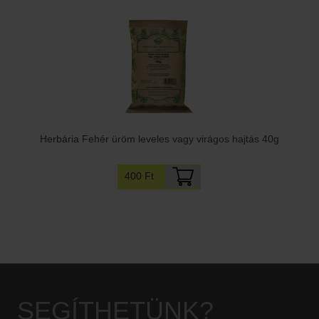
Herbária Fehér üröm leveles vagy virágos hajtás 40g
400 Ft
SEGÍTHETÜNK?