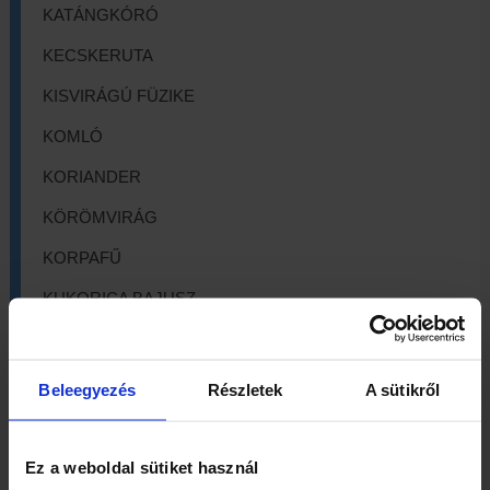
KATÁNGKÓRÓ
KECSKERUTA
KISVIRÁGÚ FÜZIKE
KOMLÓ
KORIANDER
KÖRÖMVIRÁG
KORPAFŰ
KUKORICA BAJUSZ
LEGYEZŐFŰ
LESTYÁNGYÖKÉR
Beleegyezés
Részletek
A sütikről
LEVENDULA
LÓSÓSKA
Ez a weboldal sütiket használ