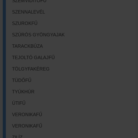
SZEMVIDÍTŐFŰ
SZENNALEVÉL
SZUROKFŰ
SZÚRÓS GYÖNGYAJAK
TARACKBÚZA
TEJOLTÓ GALAJFŰ
TÖLGYFAKÉREG
TÜDŐFŰ
TYÚKHÚR
ÚTIFŰ
VERONIKAFŰ
VERONIKAFŰ
ZILÍZ