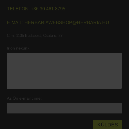
TELEFON:
+36 30 461 8795
E-MAIL:
HERBARIAWEBSHOP@HERBARIA.HU
Cím:
1135 Budapest, Csata u. 27.
Írjon nekünk
Az Ön e-mail címe: