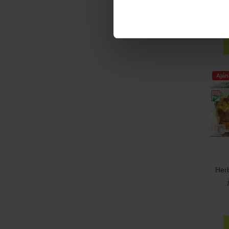
gy
Aján
Her