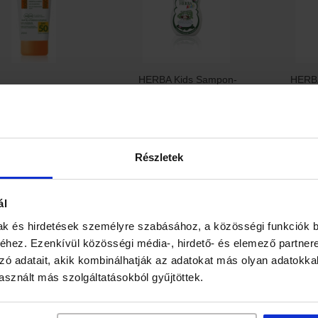
HERBA Kids Sampon-
HERBA
 Kids Naptej SPF 50
Csalán és bojtorján
Kamill
kivonattal
3 290 Ft
710 Ft
74
Részletek
latunk
Ajánlatunk
Ajánlat
ál
ak és hirdetések személyre szabásához, a közösségi funkciók b
hez. Ezenkívül közösségi média-, hirdető- és elemező partner
zó adatait, akik kombinálhatják az adatokat más olyan adatokka
sznált más szolgáltatásokból gyűjtöttek.
rbária Ananász és
Herbár
Herbária Bodza-gyömbér