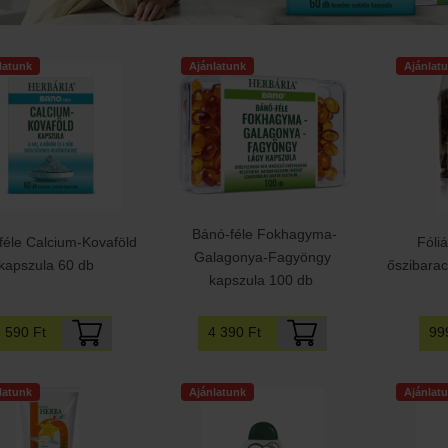
latunk
Ajánlatunk
Ajánlat
Bánó-féle Fokhagyma-
féle Calcium-Kovaföld
Fóli
Galagonya-Fagyöngy
kapszula 60 db
őszibara
kapszula 100 db
3 590 Ft
99
4 390 Ft
latunk
Ajánlatunk
Ajánlat