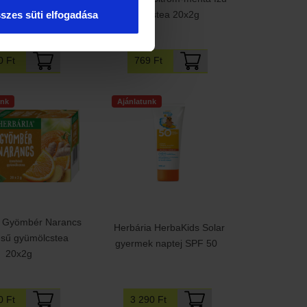
rdő körömvirág
szes süti elfogadása
jegestea 20x2g
l és D-panthenollal
769 Ft
0 Ft
unk
Ajánlatunk
a Gyömbér Narancs
Herbária HerbaKids Solar
ésű gyümölcstea
gyermek naptej SPF 50
20x2g
0 Ft
3 290 Ft