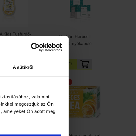
 Kids Tusfürdő-
Herbári Herbcell
a és körömvirág
szemkörnyékápoló
kivonattal
840 Ft
5 Ft
A sütikről
unk
Ajánlatunk
iztosításához, valamint
einkkel megosztjuk az Ön
l, amelyeket Ön adott meg
ia Calendula női
Herbária Citrom-menta ízű