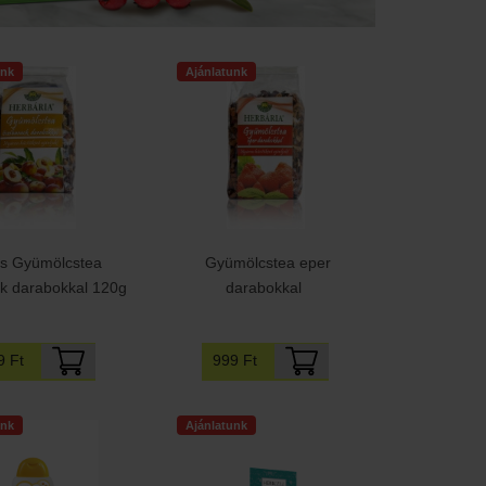
unk
Ajánlatunk
ás Gyümölcstea
Gyümölcstea eper
ck darabokkal 120g
darabokkal
9 Ft
999 Ft
unk
Ajánlatunk