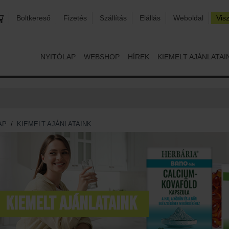
Boltkereső
Fizetés
Szállítás
Elállás
Weboldal
Vis
NYITÓLAP
WEBSHOP
HÍREK
KIEMELT AJÁNLATAI
AP
/
KIEMELT AJÁNLATAINK
Kiemelt ajánlataink