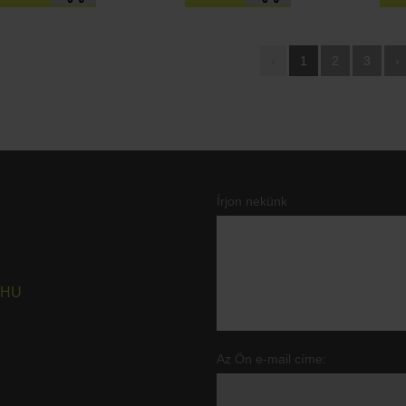
‹
1
2
3
›
Írjon nekünk
.HU
Az Ön e-mail címe: