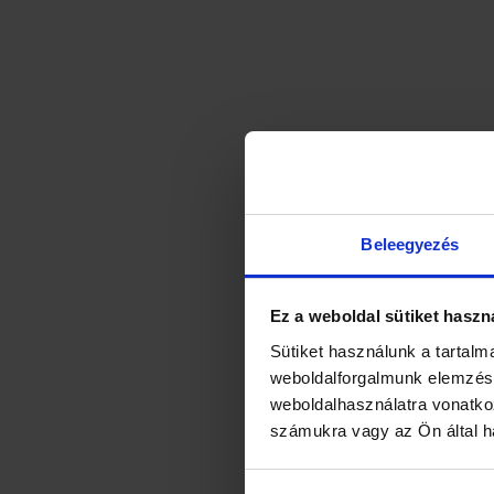
HERBA
Beleegyezés
Aján
Ez a weboldal sütiket haszn
Sütiket használunk a tartalm
weboldalforgalmunk elemzésé
weboldalhasználatra vonatko
számukra vagy az Ön által ha
He