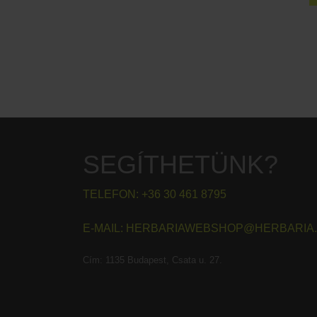
SEGÍTHETÜNK?
TELEFON:
+36 30 461 8795
E-MAIL:
HERBARIAWEBSHOP@HERBARIA
Cím:
1135 Budapest, Csata u. 27.