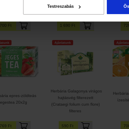
kókusz ízesítésű
tusfü
Testreszabás
Ös
szörp 500ml-repack
ümölcstea 20x2g
kivonatta
1 690 Ft
700 Ft
72
latunk
Ajánlatunk
Ajánlat
Herbária Galagonya virágos
Herbári
bária epres-zöldteás
hajtásvég filterezett
ízesít
jegestea 20x2g
(Crataegi folium cum flore)
filteres
70
769 Ft
590 Ft