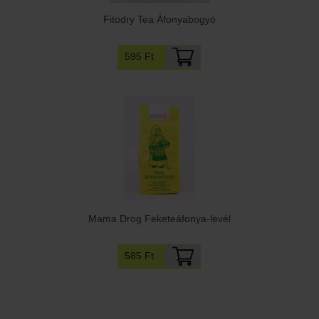
Fitodry Tea Áfonyabogyó
595 Ft
Mama Drog Feketeáfonya-levél
585 Ft