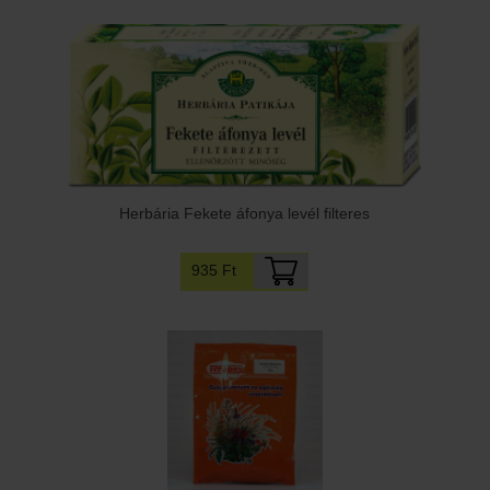
Herbária Fekete áfonya levél filteres
935 Ft