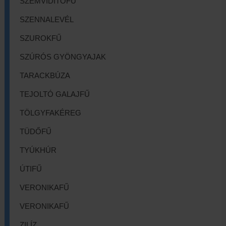
SZEMVIDÍTŐFŰ
SZENNALEVÉL
SZUROKFŰ
SZÚRÓS GYÖNGYAJAK
TARACKBÚZA
TEJOLTÓ GALAJFŰ
TÖLGYFAKÉREG
TÜDŐFŰ
TYÚKHÚR
ÚTIFŰ
VERONIKAFŰ
VERONIKAFŰ
ZILÍZ