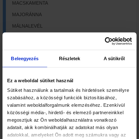
MACSKAMENTA
MAJORÁNNA
MÁLNALEVÉL
MÁLYVALEVÉL
MÁRIATÖVIS
Beleegyezés
Részletek
A sütikről
MARTILAPU
MATÉ
Ez a weboldal sütiket használ
MEDVESZŐLŐ
Sütiket használunk a tartalmak és hirdetések személyre
MUSTÁRMAG
szabásához, a közösségi funkciók biztosításához,
valamint weboldalforgalmunk elemzéséhez. Ezenkívül
NYÍRFALEVÉL
közösségi média-, hirdető- és elemező partnereinkkel
ÖKÖRFARKKÓRÓ
megosztjuk az Ön weboldalhasználatra vonatkozó
adatait, akik kombinálhatják az adatokat más olyan
ORBÁNCFŰ
adatokkal, amelyeket Ön adott meg számukra vagy az