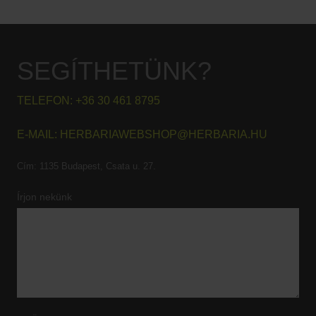
SEGÍTHETÜNK?
TELEFON:
+36 30 461 8795
E-MAIL:
HERBARIAWEBSHOP@HERBARIA.HU
Cím:
1135 Budapest, Csata u. 27.
Írjon nekünk