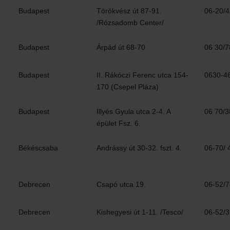
Budapest
Törökvész út 87-91.
06-20/
/Rózsadomb Center/
Budapest
Árpád út 68-70
06 30/7
Budapest
II. Rákóczi Ferenc utca 154-
0630-4
170 (Csepel Pláza)
Budapest
Illyés Gyula utca 2-4. A
06 70/3
épület Fsz. 6.
Békéscsaba
Andrássy út 30-32. fszt. 4.
06-70/ 
Debrecen
Csapó utca 19.
06-52/
Debrecen
Kishegyesi út 1-11. /Tesco/
06-52/