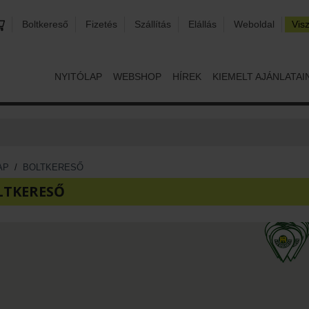
Boltkereső
Fizetés
Szállítás
Elállás
Weboldal
Vis
NYITÓLAP
WEBSHOP
HÍREK
KIEMELT AJÁNLATAI
AP
/
BOLTKERESŐ
LTKERESŐ