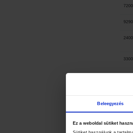
7200
9290
2400
3300
3300
2500
Beleegyezés
5700
Ez a weboldal sütiket haszn
Sütiket használunk a tartalm