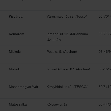
Kisvárda
Városmajor út 72. /Tesco/
06-70/ 
Komárom
Igmándi út 12. /Millennium
06/20-
Üzletház/
Miskolc
Pesti u. 9. /Auchan/
06-46/
Miskolc
József Attila u. 87. /Auchan/
06-46/
Mosonmagyaróvár
Királyhidai út 42. /TESCO/
30/841
Mátészalka
Kölcsey u. 17.
06-44/