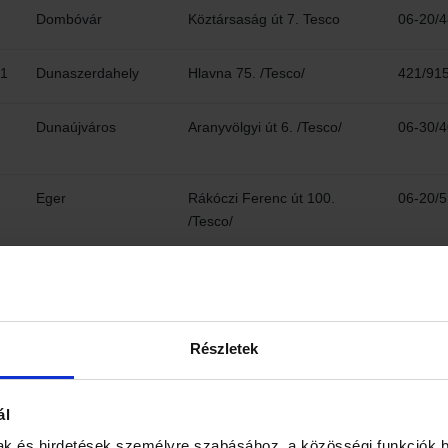
Dombóvár
Köztársaság út 7. Tesco
06-20/4
1
Dunaszerdahely
Hlavna 75. /Tesco/
421/91
Dunaújváros
Aranyvölgyi út 6. /Tesco/
06-30/
Eger
Rákóczi Ferenc út 100.
06-20/
/Tesco/
Eger
Törvényház u. 4 /Agria park/
06-30/ 
Esztergom
Mátyás király út 30. /Tesco/
06-33/
Részletek
Gyula
Csabai út 3.
06-30/
ál
ak és hirdetések személyre szabásához, a közösségi funkciók b