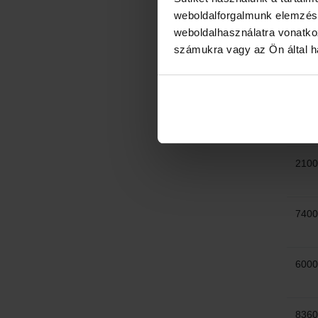
9021
weboldalforgalmunk elemzésé
weboldalhasználatra vonatko
számukra vagy az Ön által ha
9012
9024
2100
7400
6000
8360