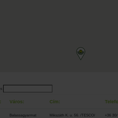
s:
:
Város:
Cím:
Telef
Balassagyarmat
Mikszáth K. u. 56. /TESCO/
+36 30/