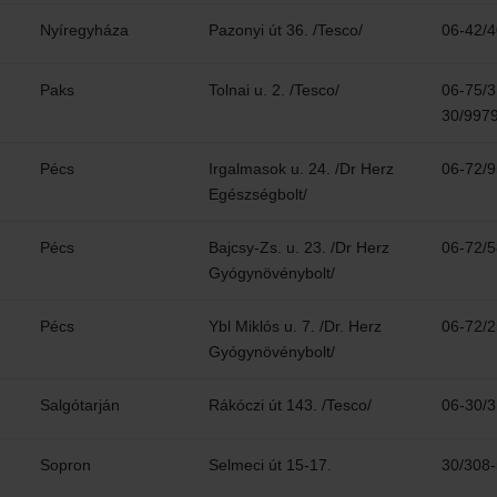
Nyíregyháza
Pazonyi út 36. /Tesco/
06-42/
Paks
Tolnai u. 2. /Tesco/
06-75/3
30/997
Pécs
Irgalmasok u. 24. /Dr Herz
06-72/
Egészségbolt/
Pécs
Bajcsy-Zs. u. 23. /Dr Herz
06-72/
Gyógynövénybolt/
Pécs
Ybl Miklós u. 7. /Dr. Herz
06-72/
Gyógynövénybolt/
Salgótarján
Rákóczi út 143. /Tesco/
06-30/
Sopron
Selmeci út 15-17.
30/308