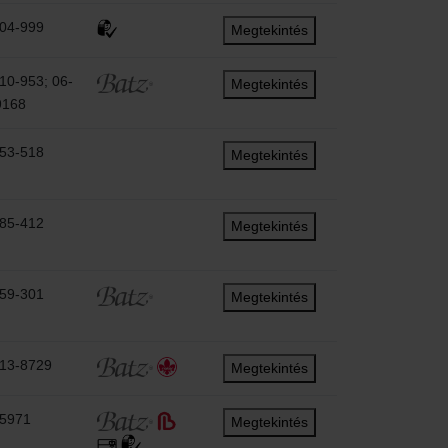
404-999
Megtekintés
10-953; 06-
Megtekintés
9168
953-518
Megtekintés
585-412
Megtekintés
259-301
Megtekintés
313-8729
Megtekintés
-5971
Megtekintés