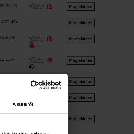
82-36-33
Megtekintés
5-076-474
Megtekintés
401-0298
Megtekintés
512-1267
Megtekintés
575 3278
Megtekintés
400-340
Megtekintés
A sütikről
345-4237
Megtekintés
iztosításához, valamint