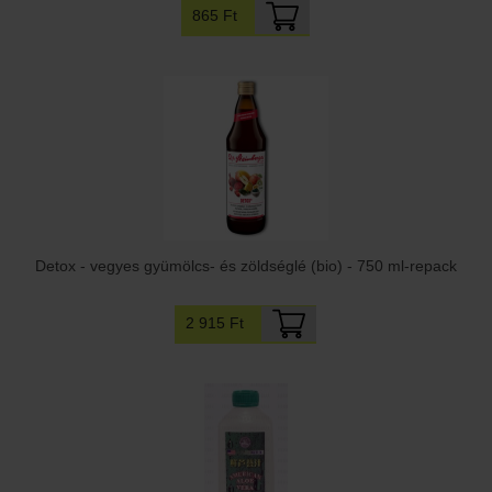
865 Ft
Detox - vegyes gyümölcs- és zöldséglé (bio) - 750 ml-repack
2 915 Ft