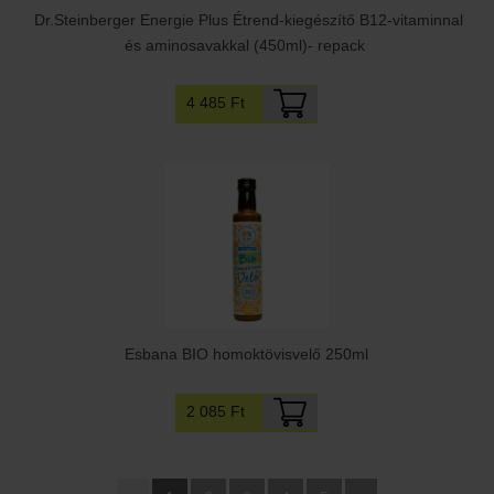
Dr.Steinberger Energie Plus Étrend-kiegészítő B12-vitaminnal
és aminosavakkal (450ml)- repack
4 485 Ft
Esbana BIO homoktövisvelő 250ml
2 085 Ft