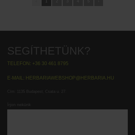
‹
1
2
3
4
5
›
SEGÍTHETÜNK?
TELEFON:
+36 30 461 8795
E-MAIL:
HERBARIAWEBSHOP@HERBARIA.HU
Cím:
1135 Budapest, Csata u. 27.
Írjon nekünk