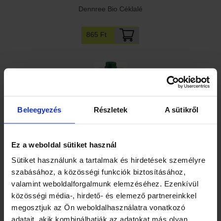
Dennree Bio Céklalé
865 Ft
Beleegyezés
Részletek
A sütikről
Ez a weboldal sütiket használ
Dennree Bio paradicsomlé 500ml
Sütiket használunk a tartalmak és hirdetések személyre
szabásához, a közösségi funkciók biztosításához,
865 Ft
valamint weboldalforgalmunk elemzéséhez. Ezenkívül
közösségi média-, hirdető- és elemező partnereinkkel
megosztjuk az Ön weboldalhasználatra vonatkozó
adatait, akik kombinálhatják az adatokat más olyan