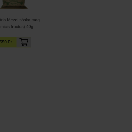
ária Mezei sóska mag
micis fructus) 40g
550 Ft