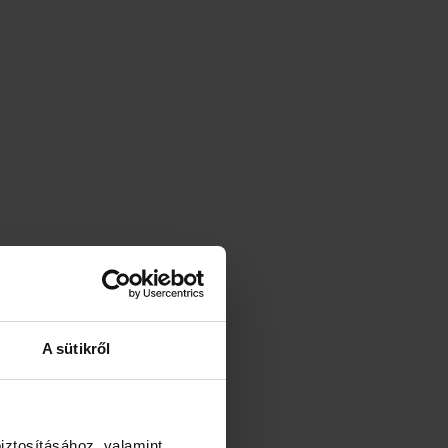
A sütikről
iztosításához, valamint