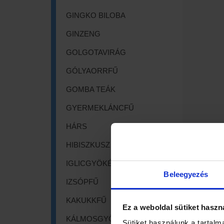
GINGKO BILOBA
GINZENG
GOLGOTAVIRÁG
GÓLYAORRFŰ
GOMBA TEÁK
GYERMEKLÁNCFŰ
HÁRS
HIBISZKUSZ
IGLICGYÖKÉR
Beleegyezés
IZSÓPFŰ
KAKUKKFŰ
Ez a weboldal sütiket haszn
KÁLMOSGYÖKÉR
Sütiket használunk a tartalm