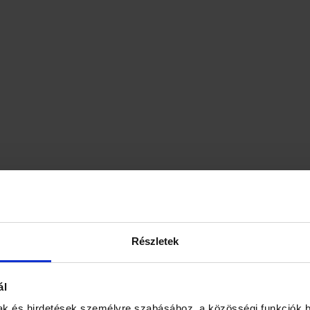
Részletek
ál
ak és hirdetések személyre szabásához, a közösségi funkciók b