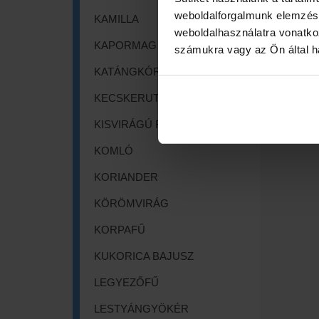
weboldalforgalmunk elemzésé
KAMILLA
weboldalhasználatra vonatko
KAPORMAG
számukra vagy az Ön által ha
KATÁNGKÓRÓ
KECSKERUTA
KISVIRÁGÚ FÜZIKE
KOMLÓ
KORIANDER
KÖRÖMVIRÁG
KORPAFŰ
KUKORICA BAJUSZ
LEGYEZŐFŰ
LESTYÁNGYÖKÉR