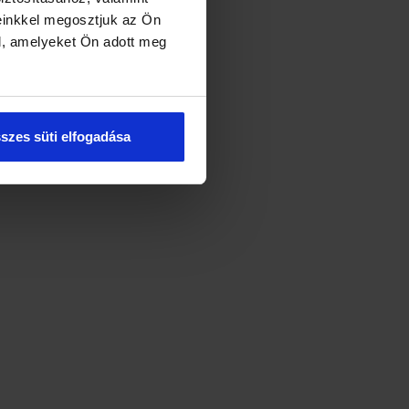
einkkel megosztjuk az Ön
l, amelyeket Ön adott meg
szes süti elfogadása