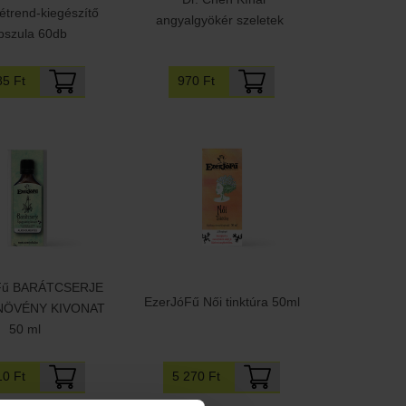
 étrend-kiegészítő
angyalgyökér szeletek
pszula 60db
970 Ft
85 Ft
Fű BARÁTCSERJE
EzerJóFű Női tinktúra 50ml
ÖVÉNY KIVONAT
50 ml
5 270 Ft
10 Ft