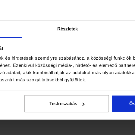
‹
1
2
3
›
Részletek
ál
ak és hirdetések személyre szabásához, a közösségi funkciók b
hez. Ezenkívül közösségi média-, hirdető- és elemező partner
zó adatait, akik kombinálhatják az adatokat más olyan adatokka
sznált más szolgáltatásokból gyűjtöttek.
Testreszabás
Ös