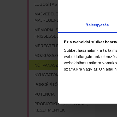
LÚGOSÍTÁS
MÁJVÉDELEM,
MÁJREGENERÁLÁS
Beleegyezés
MEMÓRIA, SZELLEMI
FRISSESSÉG
Ez a weboldal sütiket haszn
MÉREGTELENÍTÉS
Sütiket használunk a tartalm
MOZGÁSSZERVI PANASZOK
weboldalforgalmunk elemzésé
weboldalhasználatra vonatko
NŐI PANASZOK, VÁLTOZÓKOR
számukra vagy az Ön által ha
NYUGTATÓK, IDEGVÉDŐK
PORCÉPÍTŐK, IZÜLETVÉDŐK
POTENCIA
PROBIOTIKUS (ÉLŐFLÓRÁS)
KÉSZÍTMÉNYEK