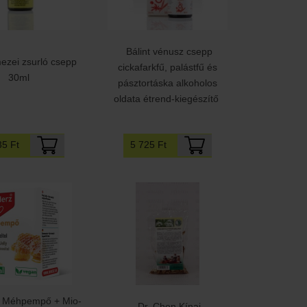
Bálint vénusz csepp
mezei zsurló csepp
cickafarkfű, palástfű és
30ml
pásztortáska alkoholos
oldata étrend-kiegészítő
5 725 Ft
35 Ft
 Méhpempő + Mio-
Dr. Chen Kínai