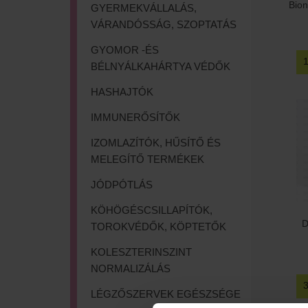
Bion
GYERMEKVÁLLALÁS,
VÁRANDÓSSÁG, SZOPTATÁS
GYOMOR -ÉS
BÉLNYÁLKAHÁRTYA VÉDŐK
HASHAJTÓK
IMMUNERŐSÍTŐK
IZOMLAZÍTÓK, HŰSÍTŐ ÉS
MELEGÍTŐ TERMÉKEK
JÓDPÓTLÁS
KÖHÖGÉSCSILLAPÍTÓK,
D
TOROKVÉDŐK, KÖPTETŐK
KOLESZTERINSZINT
NORMALIZÁLÁS
LÉGZŐSZERVEK EGÉSZSÉGE