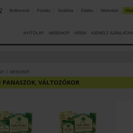
Boltkereső
Fizetés
Szállítás
Elállás
Weboldal
Vis
NYITÓLAP
WEBSHOP
HÍREK
KIEMELT AJÁNLATAI
AP
/
WEBSHOP
I PANASZOK, VÁLTOZÓKOR