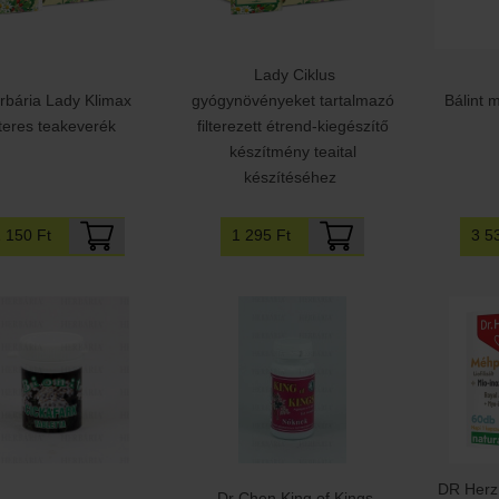
Lady Ciklus
rbária Lady Klimax
gyógynövényeket tartalmazó
Bálint 
ilteres teakeverék
filterezett étrend-kiegészítő
készítmény teaital
készítéséhez
1 150 Ft
1 295 Ft
3 5
DR Herz
Dr Chen King of Kings