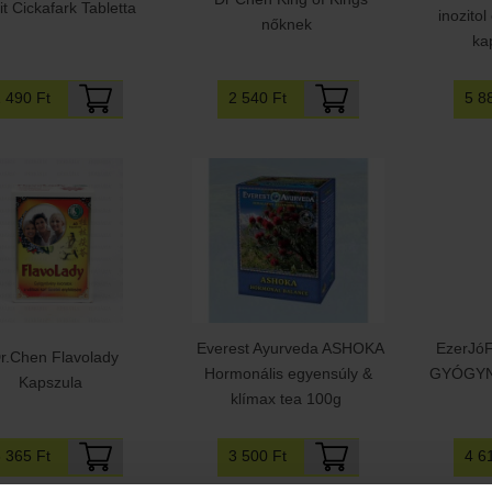
it Cickafark Tabletta
inozitol
nőknek
ka
2 540 Ft
1 490 Ft
5 8
Everest Ayurveda ASHOKA
EzerJó
r.Chen Flavolady
Hormonális egyensúly &
GYÓGYN
Kapszula
klímax tea 100g
3 365 Ft
3 500 Ft
4 6