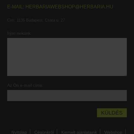
E-MAIL:
HERBARIAWEBSHOP@HERBARIA.HU
Cím:
1135 Budapest, Csata u. 27.
Írjon nekünk
Az Ön e-mail címe:
Nyítólap
Cégünkről
Kiemelt ajánlataink
Webshop