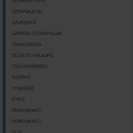
SZEMVIDÍTŐFŰ
SZENNALEVÉL
SZUROKFŰ
SZÚRÓS GYÖNGYAJAK
TARACKBÚZA
TEJOLTÓ GALAJFŰ
TÖLGYFAKÉREG
TÜDŐFŰ
TYÚKHÚR
ÚTIFŰ
VERONIKAFŰ
VERONIKAFŰ
ZILÍZ