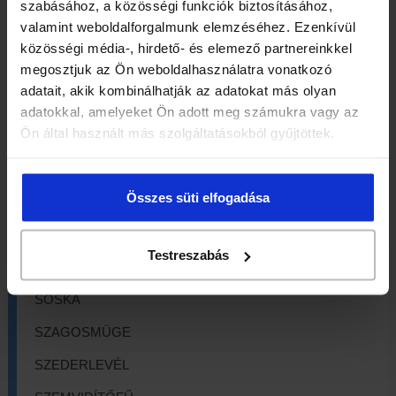
PALÁSTFŰ
szabásához, a közösségi funkciók biztosításához,
valamint weboldalforgalmunk elemzéséhez. Ezenkívül
PAPSAJT LEVÉL
közösségi média-, hirdető- és elemező partnereinkkel
megosztjuk az Ön weboldalhasználatra vonatkozó
PÁRLÓFŰ
adatait, akik kombinálhatják az adatokat más olyan
PÁSZTORTÁSKA
adatokkal, amelyeket Ön adott meg számukra vagy az
Ön által használt más szolgáltatásokból gyűjtöttek.
PEMETEFŰ, ORVOSI
RAGADÓS GALAJ
Összes süti elfogadása
RAGADÓS GALAJFŰ
ROZMARING LEVÉL
Testreszabás
SOMKÓRÓFŰ
SÓSKA
SZAGOSMÜGE
SZEDERLEVÉL