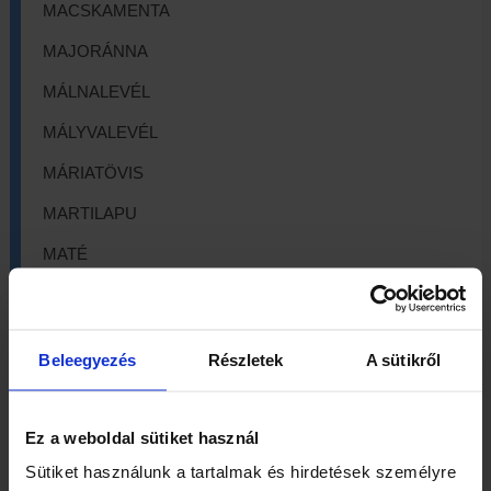
MACSKAMENTA
MAJORÁNNA
MÁLNALEVÉL
MÁLYVALEVÉL
MÁRIATÖVIS
MARTILAPU
MATÉ
MEDVESZŐLŐ
MUSTÁRMAG
Beleegyezés
Részletek
A sütikről
NYÍRFALEVÉL
ÖKÖRFARKKÓRÓ
Ez a weboldal sütiket használ
ORBÁNCFŰ
Sütiket használunk a tartalmak és hirdetések személyre