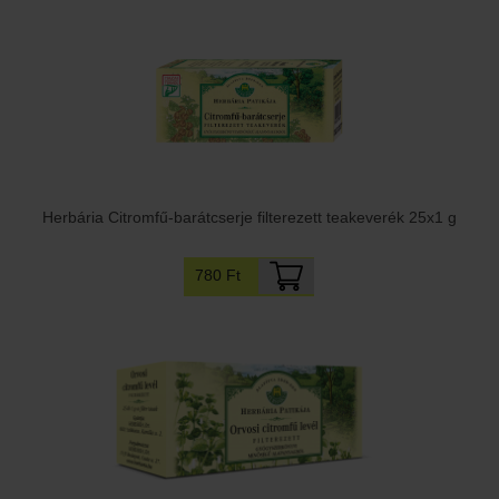
Herbária Citromfű-barátcserje filterezett teakeverék 25x1 g
780 Ft