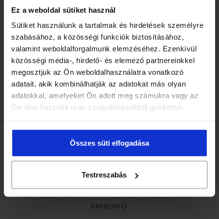
Ez a weboldal sütiket használ
Sütiket használunk a tartalmak és hirdetések személyre
szabásához, a közösségi funkciók biztosításához,
AROMAX LÉGFRISSÍTŐ SPRAY CITROM-FAHÉJ-
valamint weboldalforgalmunk elemzéséhez. Ezenkívül
SZEGFŰSZEG
közösségi média-, hirdető- és elemező partnereinkkel
megosztjuk az Ön weboldalhasználatra vonatkozó
adatait, akik kombinálhatják az adatokat más olyan
2 775 Ft
adatokkal, amelyeket Ön adott meg számukra vagy az
Ön által használt más szolgáltatásokból gyűjtöttek.
Összes süti elfogadása
Testreszabás
AROMAX LÉGFRISSÍTŐ SPRAY EUKALIPTUSZ-BORSMENTA-
KAKKUKFŰ