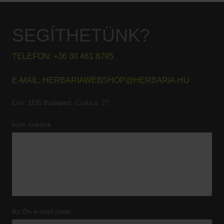
SEGÍTHETÜNK?
TELEFON:
+36 30 461 8795
E-MAIL:
HERBARIAWEBSHOP@HERBARIA.HU
Cím:
1135 Budapest, Csata u. 27.
Írjon nekünk
Az Ön e-mail címe: