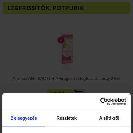
LÉGFRISSÍTŐK, POTPURIK
Aromax ANTIBACTERIA virágos rét légfrissítő spray 20ml
2 565 Ft
Beleegyezés
Részletek
A sütikről