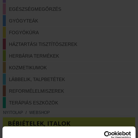
EGÉSZSÉGMEGŐRZÉS
GYÓGYTEÁK
FOGYÓKÚRA
HÁZTARTÁSI TISZTÍTÓSZEREK
HERBÁRIA TERMÉKEK
KOZMETIKUMOK
LÁBBELIK, TALPBETÉTEK
REFORMÉLELMISZEREK
TERÁPIÁS ESZKÖZÖK
NYITOLAP
/
WEBSHOP
BÉBIÉTELEK, ITALOK