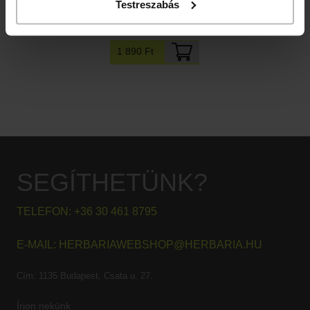
Testreszabás
Primus vegán almás babakeksz
1 890 Ft
SEGÍTHETÜNK?
TELEFON:
+36 30 461 8795
E-MAIL:
HERBARIAWEBSHOP@HERBARIA.HU
Cím:
1135 Budapest, Csata u. 27.
Írjon nekünk