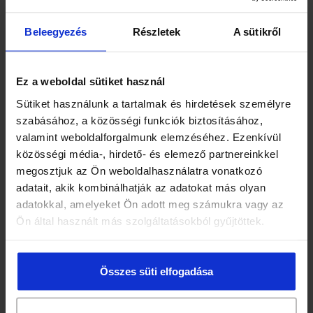
Beleegyezés
Részletek
A sütikről
Ez a weboldal sütiket használ
Sütiket használunk a tartalmak és hirdetések személyre
szabásához, a közösségi funkciók biztosításához,
Barbara Gluténmentes piskóta
valamint weboldalforgalmunk elemzéséhez. Ezenkívül
közösségi média-, hirdető- és elemező partnereinkkel
1 830 Ft
megosztjuk az Ön weboldalhasználatra vonatkozó
adatait, akik kombinálhatják az adatokat más olyan
adatokkal, amelyeket Ön adott meg számukra vagy az
Ön által használt más szolgáltatásokból gyűjtöttek.
Összes süti elfogadása