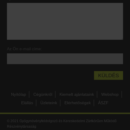
Az Ön e-mail címe:
Nyítólap
Cégünkről
Kiemelt ajánlataink
Webshop
Elállás
Üzleteink
Elérhetőségek
ÁSZF
© 2021 Gyógynövényfeldolgozó és Kereskedelmi Zártkörűen Működő
Részvénytársaság