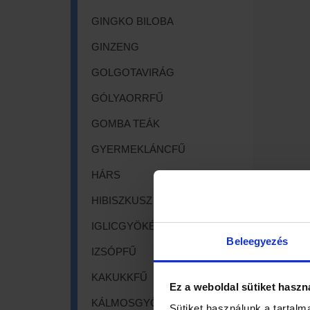
GINGKO BILOBA
GINZENG
GOLGOTAVIRÁG
GÓLYAORRFŰ
GOMBA TEÁK
GYERMEKLÁNCFŰ
HÁRS
HIBISZKUSZ
IGLICGYÖKÉR
Beleegyezés
IZSÓPFŰ
KAKUKKFŰ
Ez a weboldal sütiket haszn
KÁLMOSGYÖKÉR
Sütiket használunk a tartalm