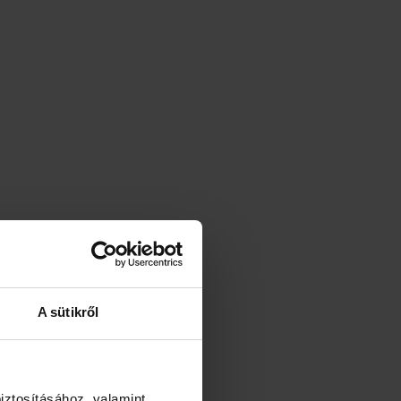
A sütikről
iztosításához, valamint