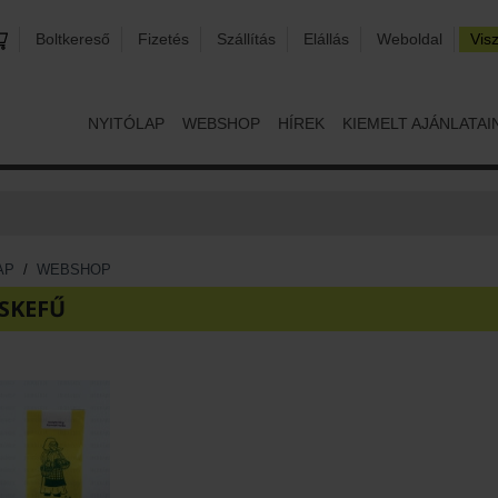
Boltkereső
Fizetés
Szállítás
Elállás
Weboldal
Vis
NYITÓLAP
WEBSHOP
HÍREK
KIEMELT AJÁNLATAI
AP
/
WEBSHOP
SKEFŰ