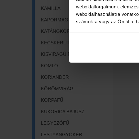
weboldalforgalmunk elemzésé
KAMILLA
weboldalhasználatra vonatko
KAPORMAG
számukra vagy az Ön által ha
KATÁNGKÓRÓ
KECSKERUTA
KISVIRÁGÚ FÜZIKE
KOMLÓ
KORIANDER
KÖRÖMVIRÁG
KORPAFŰ
KUKORICA BAJUSZ
LEGYEZŐFŰ
LESTYÁNGYÖKÉR