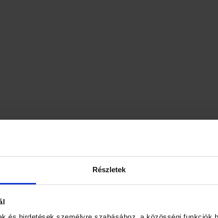
Részletek
ál
ak és hirdetések személyre szabásához, a közösségi funkciók b