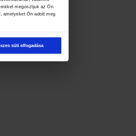
einkkel megosztjuk az Ön
l, amelyeket Ön adott meg
szes süti elfogadása