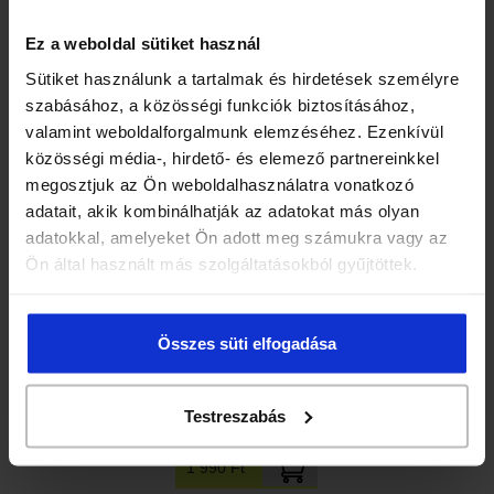
Ez a weboldal sütiket használ
Sütiket használunk a tartalmak és hirdetések személyre
AROMAX Homoktövisolaj 50ml
szabásához, a közösségi funkciók biztosításához,
valamint weboldalforgalmunk elemzéséhez. Ezenkívül
közösségi média-, hirdető- és elemező partnereinkkel
5 300 Ft
megosztjuk az Ön weboldalhasználatra vonatkozó
adatait, akik kombinálhatják az adatokat más olyan
adatokkal, amelyeket Ön adott meg számukra vagy az
Ön által használt más szolgáltatásokból gyűjtöttek.
Összes süti elfogadása
Aromax mellápoló olaj
Testreszabás
1 990 Ft