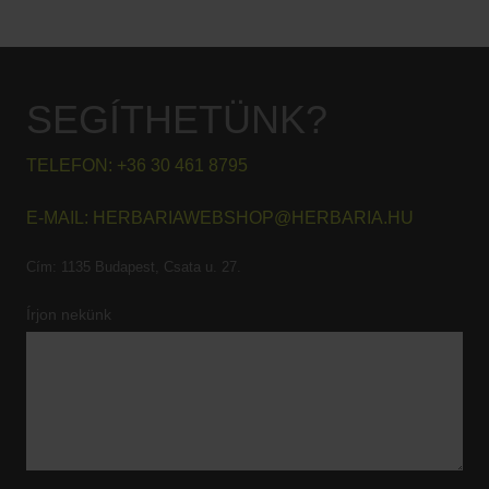
SEGÍTHETÜNK?
TELEFON:
+36 30 461 8795
E-MAIL:
HERBARIAWEBSHOP@HERBARIA.HU
Cím:
1135 Budapest, Csata u. 27.
Írjon nekünk