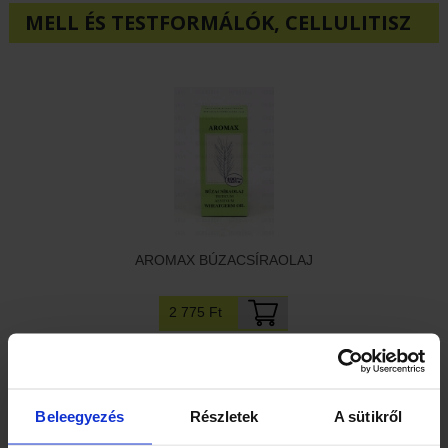
MELL ÉS TESTFORMÁLÓK, CELLULITISZ
AROMAX BÚZACSÍRAOLAJ
2 775 Ft
Beleegyezés
Részletek
A sütikről