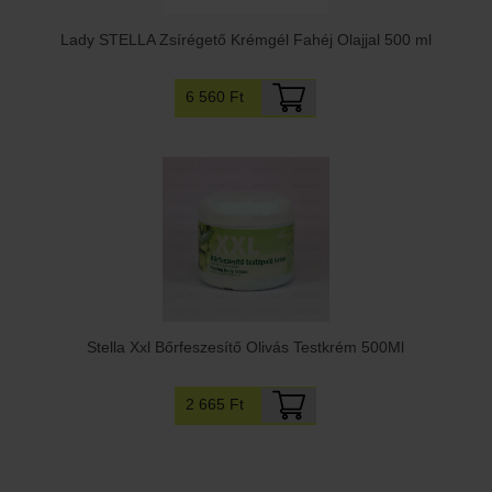
Lady STELLA Zsírégető Krémgél Fahéj Olajjal 500 ml
6 560 Ft
Stella Xxl Bőrfeszesítő Olivás Testkrém 500Ml
2 665 Ft