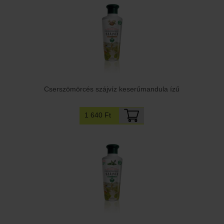
Cserszömörcés szájvíz keserűmandula ízű
1 640 Ft