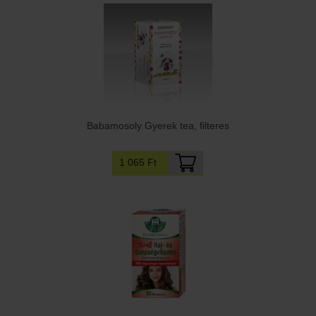
Babamosoly Gyerek tea, filteres
1 065 Ft