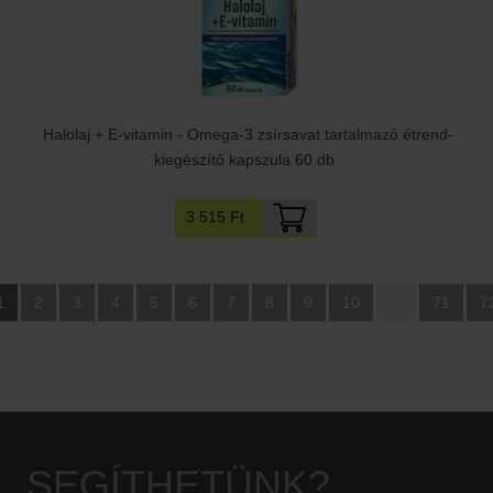
Halolaj + E-vitamin - Omega-3 zsírsavat tartalmazó étrend-
kiegészítő kapszula 60 db
3 515 Ft
1
2
3
4
5
6
7
8
9
10
...
71
7
SEGÍTHETÜNK?