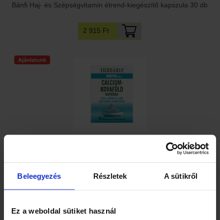
Bánfi Haj- és Szépségvitamin étrend-kiegészítő kapszula 30 db
2 915 Ft
Ajánlatunk
Bano féle Calcium-Kovaföld kapszula 60 db
3 590 Ft
Beleegyezés
Részletek
A sütikről
Ez a weboldal sütiket használ