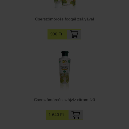
Cserszömörcés foggél zsályával
990 Ft
Cserszömörcés szájvíz citrom ízű
1 640 Ft