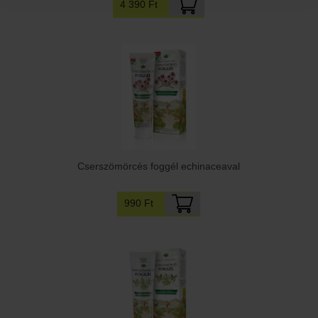
4 390 Ft
Cserszömörcés foggél echinaceaval
990 Ft