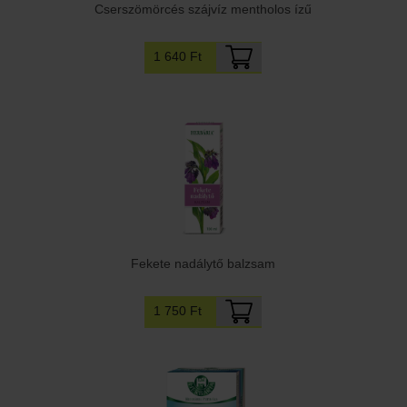
Cserszömörcés szájvíz mentholos ízű
1 640 Ft
Fekete nadálytő balzsam
1 750 Ft