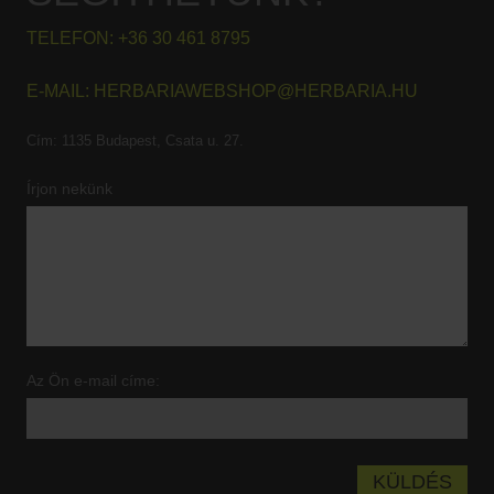
TELEFON:
+36 30 461 8795
E-MAIL:
HERBARIAWEBSHOP@HERBARIA.HU
Cím:
1135 Budapest, Csata u. 27.
Írjon nekünk
Az Ön e-mail címe: