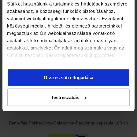
Sütiket használunk a tartalmak és hirdetések személyre
szabásához, a közösségi funkciók biztosításához,
valamint weboldalforgalmunk elemzéséhez. Ezenkívül
közösségi média-, hirdető- és elemező partnereinkkel
megosztjuk az Ön weboldalhasználatra vonatkozó
Bano Fokhagyma kapszula étrend-kiegészítő készítmény
adatait, akik kombinálhatják az adatokat más olyan
adatokkal, amelyeket Ön adott meg számukra vagy az
3 705 Ft
Ön által használt más szolgáltatásokból gyűjtöttek.
Ajánlatunk
Összes süti elfogadása
Testreszabás
Bánó-féle Fokhagyma-Galagonya-Fagyöngy kapszula 100 db