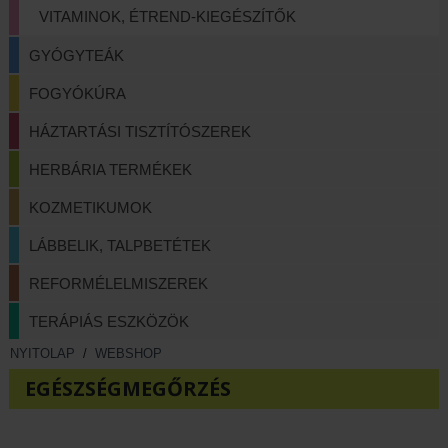
VITAMINOK, ÉTREND-KIEGÉSZÍTŐK
GYÓGYTEÁK
FOGYÓKÚRA
HÁZTARTÁSI TISZTÍTÓSZEREK
HERBÁRIA TERMÉKEK
KOZMETIKUMOK
LÁBBELIK, TALPBETÉTEK
REFORMÉLELMISZEREK
TERÁPIÁS ESZKÖZÖK
NYITOLAP
/
WEBSHOP
EGÉSZSÉGMEGŐRZÉS