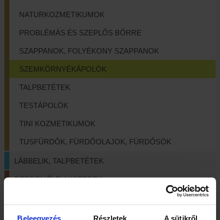
NATURKOZMETIKUMOK
PROBLÉMÁS ÉS SZEPLŐS BŐRRE
SZAPPANOK, FOLYÉKONY SZAPPANOK
SZEMKÖRNYÉKÁPOLÓK
TALPBETÉTEK
TESTÁPOLÓK
TINI KOZMETIKUMOK
TUSFÜRDŐK, FÜRDŐOLAJOK, FÜRDŐSÓK
LÁBBELIK, TALPBETÉTEK
REFORMÉLELMISZEREK
TERÁPIÁS ESZKÖZÖK
NYITOLAP
/
WEBSHOP
Beleegyezés
Részletek
A sütikről