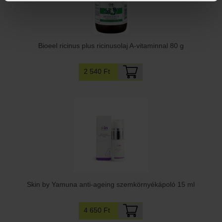
Bioeel ricinus plus ricinusolaj A-vitaminnal 80 g
2 540 Ft
Skin by Yamuna anti-ageing szemkörnyékápoló 15 ml
4 650 Ft