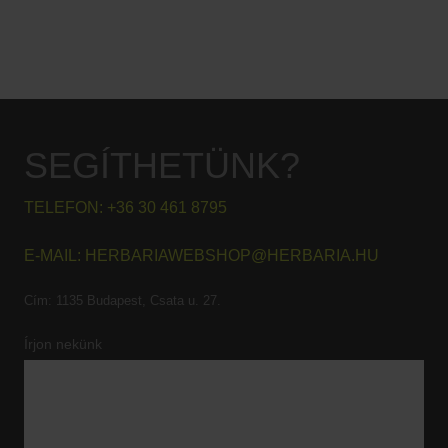
SEGÍTHETÜNK?
TELEFON:
+36 30 461 8795
E-MAIL:
HERBARIAWEBSHOP@HERBARIA.HU
Cím:
1135 Budapest, Csata u. 27.
Írjon nekünk