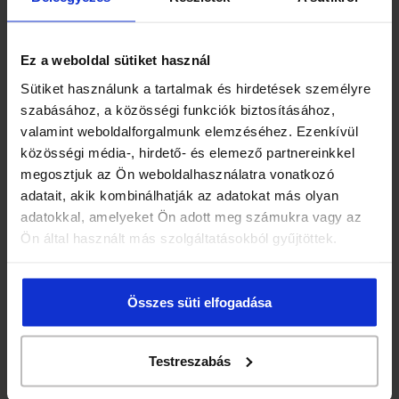
SZEMKÖRNYÉKÁPOLÓK
Ez a weboldal sütiket használ
Ajánlatunk
Sütiket használunk a tartalmak és hirdetések személyre
szabásához, a közösségi funkciók biztosításához,
valamint weboldalforgalmunk elemzéséhez. Ezenkívül
közösségi média-, hirdető- és elemező partnereinkkel
megosztjuk az Ön weboldalhasználatra vonatkozó
adatait, akik kombinálhatják az adatokat más olyan
adatokkal, amelyeket Ön adott meg számukra vagy az
Herbári Herbcell szemkörnyékápoló
Ön által használt más szolgáltatásokból gyűjtöttek.
840 Ft
Összes süti elfogadása
Testreszabás