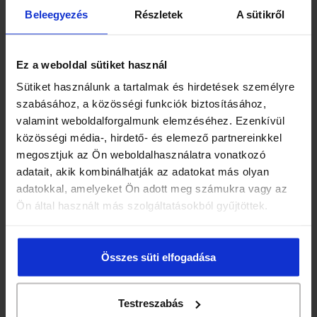
PALÁSTFŰ
Beleegyezés
Részletek
A sütikről
PAPSAJT LEVÉL
PÁRLÓFŰ
Ez a weboldal sütiket használ
PÁSZTORTÁSKA
Sütiket használunk a tartalmak és hirdetések személyre
szabásához, a közösségi funkciók biztosításához,
PEMETEFŰ, ORVOSI
valamint weboldalforgalmunk elemzéséhez. Ezenkívül
RAGADÓS GALAJ
közösségi média-, hirdető- és elemező partnereinkkel
megosztjuk az Ön weboldalhasználatra vonatkozó
RAGADÓS GALAJFŰ
adatait, akik kombinálhatják az adatokat más olyan
ROZMARING LEVÉL
adatokkal, amelyeket Ön adott meg számukra vagy az
Ön által használt más szolgáltatásokból gyűjtöttek.
SOMKÓRÓFŰ
SÓSKA
Összes süti elfogadása
SZAGOSMÜGE
SZEDERLEVÉL
Testreszabás