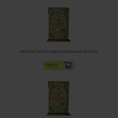
Herbária Kamillavirágzat (Matricariae flos) 50g
700 Ft