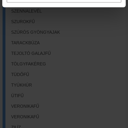
SZEMVIDÍTŐFŰ
SZENNALEVÉL
SZUROKFŰ
SZÚRÓS GYÖNGYAJAK
TARACKBÚZA
TEJOLTÓ GALAJFŰ
TÖLGYFAKÉREG
TÜDŐFŰ
TYÚKHÚR
ÚTIFŰ
VERONIKAFŰ
VERONIKAFŰ
ZILÍZ