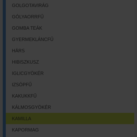
GOLGOTAVIRÁG
GÓLYAORRFŰ
GOMBA TEÁK
GYERMEKLÁNCFŰ
HÁRS
HIBISZKUSZ
IGLICGYÖKÉR
IZSÓPFŰ
KAKUKKFŰ
KÁLMOSGYÖKÉR
KAMILLA
KAPORMAG