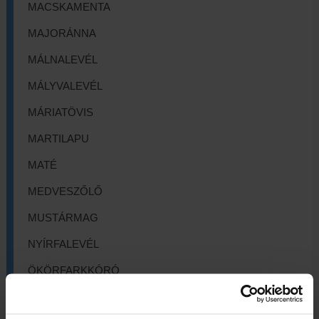
MACSKAMENTA
MAJORÁNNA
MÁLNALEVÉL
MÁLYVALEVÉL
MÁRIATÖVIS
MARTILAPU
MATÉ
MEDVESZŐLŐ
MUSTÁRMAG
NYÍRFALEVÉL
ÖKÖRFARKKÓRÓ
ORBÁNCFŰ