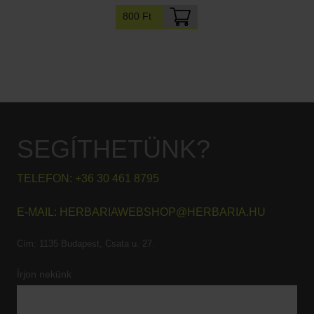
800 Ft
SEGÍTHETÜNK?
TELEFON:
+36 30 461 8795
E-MAIL:
HERBARIAWEBSHOP@HERBARIA.HU
Cím:
1135 Budapest, Csata u. 27.
Írjon nekünk