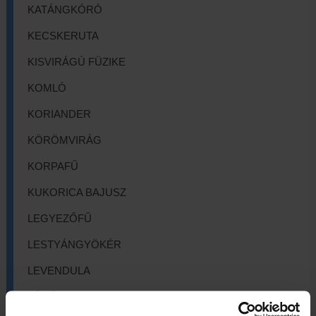
KATÁNGKÓRÓ
KECSKERUTA
KISVIRÁGÚ FÜZIKE
KOMLÓ
KORIANDER
KÖRÖMVIRÁG
KORPAFŰ
KUKORICA BAJUSZ
LEGYEZŐFŰ
LESTYÁNGYÖKÉR
LEVENDULA
LÓSÓSKA