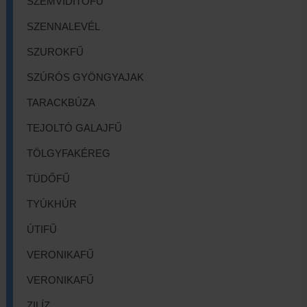
SZEMVIDÍTŐFŰ
SZENNALEVÉL
SZUROKFŰ
SZÚRÓS GYÖNGYAJAK
TARACKBÚZA
TEJOLTÓ GALAJFŰ
TÖLGYFAKÉREG
TÜDŐFŰ
TYÚKHÚR
ÚTIFŰ
VERONIKAFŰ
VERONIKAFŰ
ZILÍZ