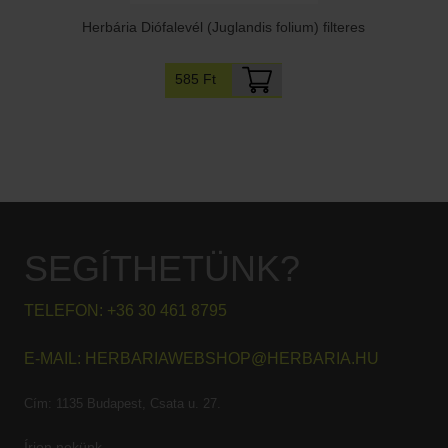
Herbária Diófalevél (Juglandis folium) filteres
585 Ft
SEGÍTHETÜNK?
TELEFON:
+36 30 461 8795
E-MAIL:
HERBARIAWEBSHOP@HERBARIA.HU
Cím:
1135 Budapest, Csata u. 27.
Írjon nekünk