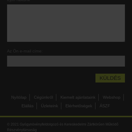
Az Ön e-mail címe:
Nyítólap
Cégünkről
Kiemelt ajánlataink
Webshop
Elállás
Üzleteink
Elérhetőségek
ÁSZF
© 2021 Gyógynövényfeldolgozó és Kereskedelmi Zártkörűen Működő
Részvénytársaság