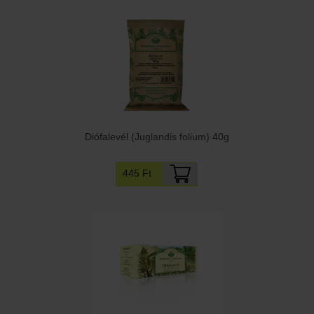
Diófalevél (Juglandis folium) 40g
445 Ft