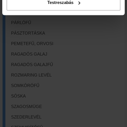
PALÁSTFŰ
Testreszabás
PAPSAJT LEVÉL
PÁRLÓFŰ
PÁSZTORTÁSKA
PEMETEFŰ, ORVOSI
RAGADÓS GALAJ
RAGADÓS GALAJFŰ
ROZMARING LEVÉL
SOMKÓRÓFŰ
SÓSKA
SZAGOSMÜGE
SZEDERLEVÉL