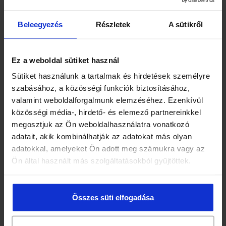
MACSKAMENTA
MAJORÁNNA
Beleegyezés
Részletek
A sütikről
MÁLNALEVÉL
Ez a weboldal sütiket használ
MÁLYVALEVÉL
Sütiket használunk a tartalmak és hirdetések személyre
MÁRIATÖVIS
szabásához, a közösségi funkciók biztosításához,
MARTILAPU
valamint weboldalforgalmunk elemzéséhez. Ezenkívül
közösségi média-, hirdető- és elemező partnereinkkel
MATÉ
megosztjuk az Ön weboldalhasználatra vonatkozó
MEDVESZŐLŐ
adatait, akik kombinálhatják az adatokat más olyan
adatokkal, amelyeket Ön adott meg számukra vagy az
MUSTÁRMAG
Ön által használt más szolgáltatásokból gyűjtöttek.
NYÍRFALEVÉL
ÖKÖRFARKKÓRÓ
Összes süti elfogadása
ORBÁNCFŰ