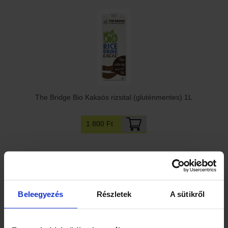
The Bridge Bio Kakaós rizsital (gluténmentes) 1L
1 800 Ft
Beleegyezés
Részletek
A sütikről