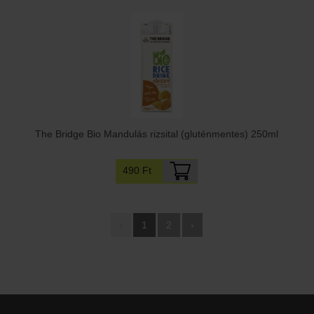
The Bridge Bio Mandulás rizsital (gluténmentes) 250ml
490 Ft
‹
1
2
›