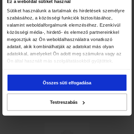
Ez a weboldal sütiket használ
The Bridge Bio Kakaós rizsital (gluténmentes) 250ml
Sütiket használunk a tartalmak és hirdetések személyre
szabásához, a közösségi funkciók biztosításához,
490 Ft
valamint weboldalforgalmunk elemzéséhez. Ezenkívül
közösségi média-, hirdető- és elemező partnereinkkel
megosztjuk az Ön weboldalhasználatra vonatkozó
adatait, akik kombinálhatják az adatokat más olyan
adatokkal, amelyeket Ön adott meg számukra vagy az
Ön által használt más szolgáltatásokból gyűjtöttek.
Összes süti elfogadása
The Bridge Bio Kakaós zabital 1l
Testreszabás
1 650 Ft