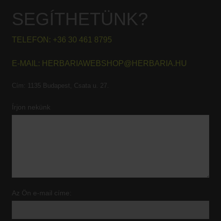
SEGÍTHETÜNK?
TELEFON:
+36 30 461 8795
E-MAIL:
HERBARIAWEBSHOP@HERBARIA.HU
Cím:
1135 Budapest, Csata u. 27.
Írjon nekünk
Az Ön e-mail címe: