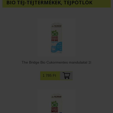
BIO TEJ-TEJTERMÉKEK, TEJPÓTLÓK
The Bridge Bio Cukormentes mandulaital 1l
1 785 Ft