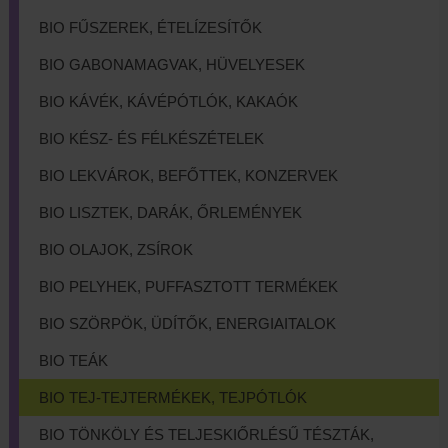
BIO FŰSZEREK, ÉTELÍZESÍTŐK
BIO GABONAMAGVAK, HÜVELYESEK
BIO KÁVÉK, KÁVÉPÓTLÓK, KAKAÓK
BIO KÉSZ- ÉS FÉLKÉSZÉTELEK
BIO LEKVÁROK, BEFŐTTEK, KONZERVEK
BIO LISZTEK, DARÁK, ŐRLEMÉNYEK
BIO OLAJOK, ZSÍROK
BIO PELYHEK, PUFFASZTOTT TERMÉKEK
BIO SZÖRPÖK, ÜDÍTŐK, ENERGIAITALOK
BIO TEÁK
BIO TEJ-TEJTERMÉKEK, TEJPÓTLÓK
BIO TÖNKÖLY ÉS TELJESKIŐRLÉSŰ TÉSZTÁK,