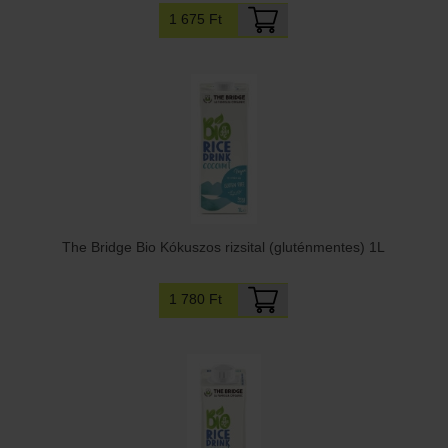
1 675 Ft
The Bridge Bio Kókuszos rizsital (gluténmentes) 1L
1 780 Ft