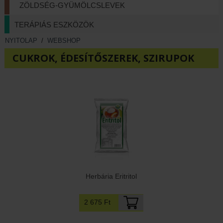
ZÖLDSÉG-GYÜMÖLCSLEVEK
TERÁPIÁS ESZKÖZÖK
NYITOLAP
/
WEBSHOP
CUKROK, ÉDESÍTŐSZEREK, SZIRUPOK
Herbária Eritritol
2 675 Ft