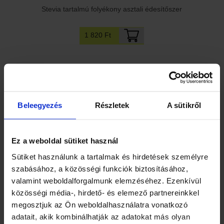
Stevia tartalmú folyékony asztali édesítőszer
1 820 Ft
Beleegyezés
Részletek
A sütikről
Ez a weboldal sütiket használ
Bálint FLAVINULIN - folyékony antioxidáns 150ml
Sütiket használunk a tartalmak és hirdetések személyre
szabásához, a közösségi funkciók biztosításához,
5 065 Ft
valamint weboldalforgalmunk elemzéséhez. Ezenkívül
közösségi média-, hirdető- és elemező partnereinkkel
megosztjuk az Ön weboldalhasználatra vonatkozó
adatait, akik kombinálhatják az adatokat más olyan