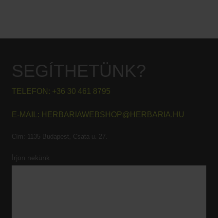
SEGÍTHETÜNK?
TELEFON:
+36 30 461 8795
E-MAIL:
HERBARIAWEBSHOP@HERBARIA.HU
Cím:
1135 Budapest, Csata u. 27.
Írjon nekünk