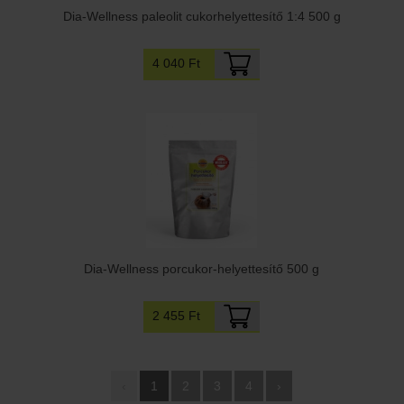
Dia-Wellness paleolit cukorhelyettesítő 1:4 500 g
4 040 Ft
Dia-Wellness porcukor-helyettesítő 500 g
2 455 Ft
‹
1
2
3
4
›