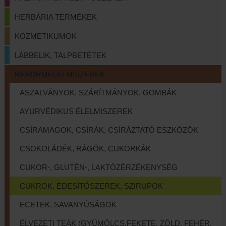
HERBÁRIA TERMÉKEK
KOZMETIKUMOK
LÁBBELIK, TALPBETÉTEK
REFORMÉLELMISZEREK
ASZALVÁNYOK, SZÁRÍTMÁNYOK, GOMBÁK
AYURVÉDIKUS ÉLELMISZEREK
CSÍRAMAGOK, CSÍRÁK, CSÍRÁZTATÓ ESZKÖZÖK
CSOKOLÁDÉK, RÁGÓK, CUKORKÁK
CUKOR-, GLUTÉN-, LAKTÓZÉRZÉKENYSÉG
CUKROK, ÉDESÍTŐSZEREK, SZIRUPOK
ECETEK, SAVANYÚSÁGOK
ÉLVEZETI TEÁK (GYÜMÖLCS,FEKETE, ZÖLD, FEHÉR,