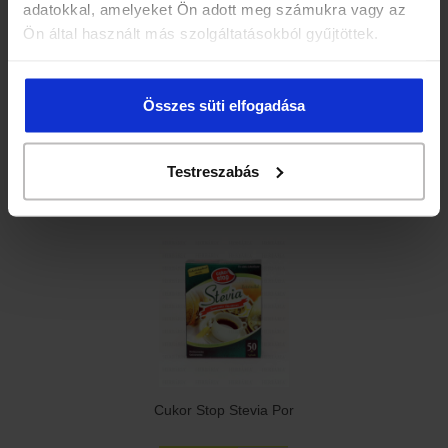
adatokkal, amelyeket Ön adott meg számukra vagy az
Ön által használt más szolgáltatásokból gyűjtöttek.
Összes süti elfogadása
Bálint SweetInulin - természetes növényi kivonat 150 ml
Testreszabás
3 925 Ft
Cukor Stop Stevia Por