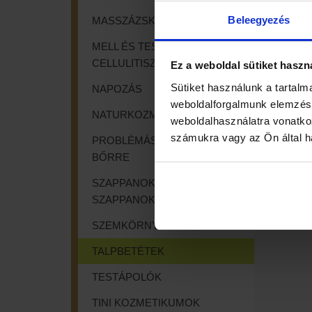
Beleegyezés
MASSZÁZSKRÉMEK
MELL ÉS TESTFORMÁLÓK,
CELLULITISZ
Ez a weboldal sütiket haszn
Sütiket használunk a tartalm
NAPOZÁS
weboldalforgalmunk elemzésé
NATURKOZMETIKUMOK
weboldalhasználatra vonatko
számukra vagy az Ön által ha
PROBLÉMÁS ÉS SZEPLŐS
BŐRRE
SZAPPANOK, FOLYÉKONY
SZAPPANOK
SZEMKÖRNYÉKÁPOLÓK
TALPBETÉTEK
TESTÁPOLÓK
TINI KOZMETIKUMOK