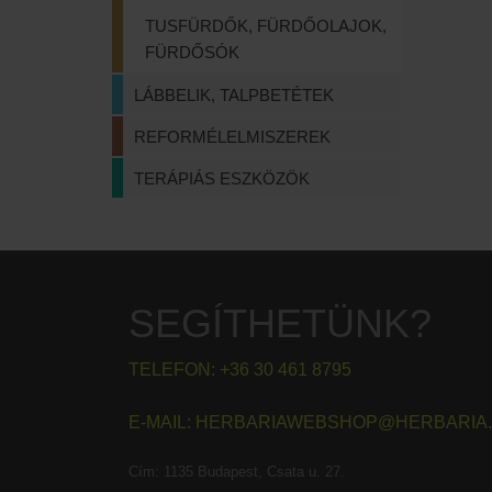
TUSFÜRDŐK, FÜRDŐOLAJOK,
FÜRDŐSÓK
LÁBBELIK, TALPBETÉTEK
REFORMÉLELMISZEREK
TERÁPIÁS ESZKÖZÖK
SEGÍTHETÜNK?
TELEFON:
+36 30 461 8795
E-MAIL:
HERBARIAWEBSHOP@HERBARIA
Cím:
1135 Budapest, Csata u. 27.