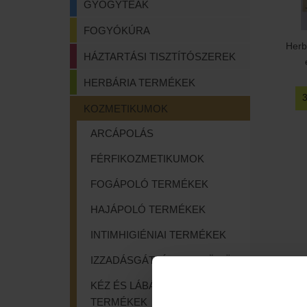
GYÓGYTEÁK
FOGYÓKÚRA
Herb
HÁZTARTÁSI TISZTÍTÓSZEREK
HERBÁRIA TERMÉKEK
KOZMETIKUMOK
ARCÁPOLÁS
FÉRFIKOZMETIKUMOK
FOGÁPOLÓ TERMÉKEK
HAJÁPOLÓ TERMÉKEK
INTIMHIGIÉNIAI TERMÉKEK
IZZADÁSGÁTLÓK, PARFÜMÖK
KÉZ ÉS LÁBÁPOLÓ
TERMÉKEK