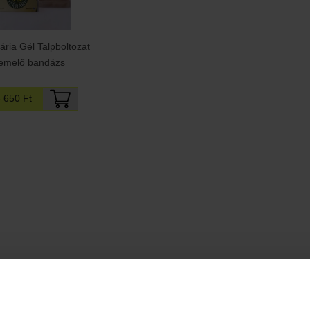
ária Gél Talpboltozat
emelő bandázs
3 650 Ft