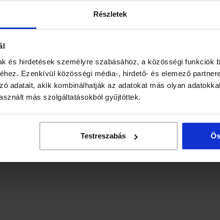
Részletek
ál
ak és hirdetések személyre szabásához, a közösségi funkciók b
hez. Ezenkívül közösségi média-, hirdető- és elemező partner
zó adatait, akik kombinálhatják az adatokat más olyan adatokka
sznált más szolgáltatásokból gyűjtöttek.
Testreszabás
Ös