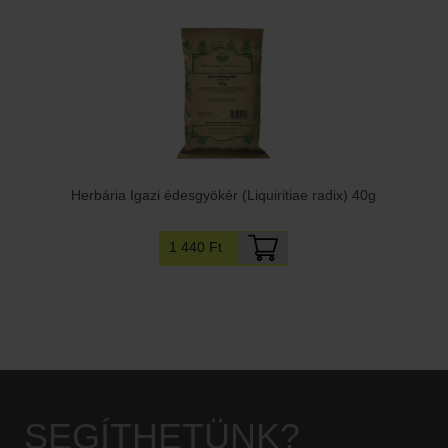
Herbária Igazi édesgyökér (Liquiritiae radix) 40g
1 440 Ft
SEGÍTHETÜNK?