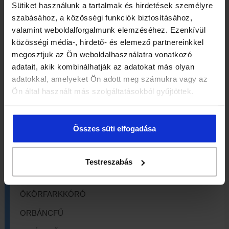
MACSKAMENTA
Sütiket használunk a tartalmak és hirdetések személyre
szabásához, a közösségi funkciók biztosításához,
MAJORÁNNA
valamint weboldalforgalmunk elemzéséhez. Ezenkívül
közösségi média-, hirdető- és elemező partnereinkkel
MÁLNALEVÉL
megosztjuk az Ön weboldalhasználatra vonatkozó
MÁLYVALEVÉL
adatait, akik kombinálhatják az adatokat más olyan
adatokkal, amelyeket Ön adott meg számukra vagy az
MÁRIATÖVIS
Ön által használt más szolgáltatásokból gyűjtöttek.
MARTILAPU
MATÉ
Összes süti elfogadása
MEDVESZŐLŐ
MUSTÁRMAG
Testreszabás
NYÍRFALEVÉL
ÖKÖRFARKKÓRÓ
ORBÁNCFŰ