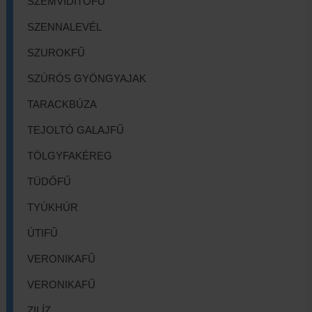
SZEMVIDÍTŐFŰ
SZENNALEVÉL
SZUROKFŰ
SZÚRÓS GYÖNGYAJAK
TARACKBÚZA
TEJOLTÓ GALAJFŰ
TÖLGYFAKÉREG
TÜDŐFŰ
TYÚKHÚR
ÚTIFŰ
VERONIKAFŰ
VERONIKAFŰ
ZILÍZ