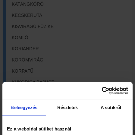
KATÁNGKÓRÓ
KECSKERUTA
KISVIRÁGÚ FÜZIKE
KOMLÓ
KORIANDER
KÖRÖMVIRÁG
KORPAFŰ
KUKORICA BAJUSZ
LEGYEZŐFŰ
LESTYÁNGYÖKÉR
Beleegyezés
Részletek
A sütikről
LEVENDULA
LÓSÓSKA
Ez a weboldal sütiket használ