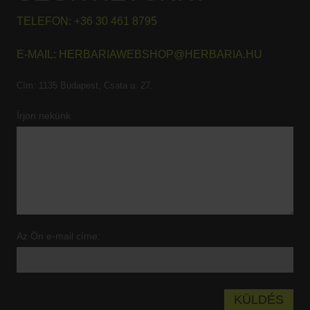
TELEFON:
+36 30 461 8795
E-MAIL:
HERBARIAWEBSHOP@HERBARIA.HU
Cím:
1135 Budapest, Csata u. 27.
Írjon nekünk
Az Ön e-mail címe: