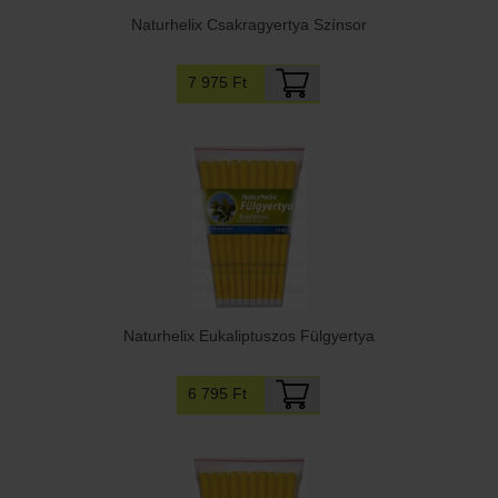
Naturhelix Csakragyertya Színsor
7 975 Ft
Naturhelix Eukaliptuszos Fülgyertya
6 795 Ft