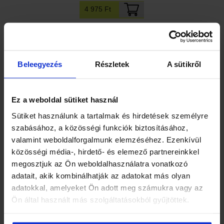
4 975 Ft
Beleegyezés
Részletek
A sütikről
Ez a weboldal sütiket használ
Sütiket használunk a tartalmak és hirdetések személyre
Herbária Testgyertya kamillás 2db
szabásához, a közösségi funkciók biztosításához,
valamint weboldalforgalmunk elemzéséhez. Ezenkívül
1 050 Ft
közösségi média-, hirdető- és elemező partnereinkkel
megosztjuk az Ön weboldalhasználatra vonatkozó
adatait, akik kombinálhatják az adatokat más olyan
adatokkal, amelyeket Ön adott meg számukra vagy az
Ön által használt más szolgáltatásokból gyűjtöttek.