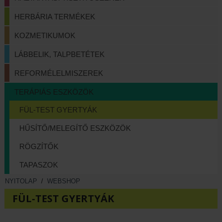
HERBÁRIA TERMÉKEK
KOZMETIKUMOK
LÁBBELIK, TALPBETÉTEK
REFORMÉLELMISZEREK
TERÁPIÁS ESZKÖZÖK
FÜL-TEST GYERTYÁK
HŰSÍTŐ/MELEGÍTŐ ESZKÖZÖK
RÖGZÍTŐK
TAPASZOK
NYITOLAP
/
WEBSHOP
FÜL-TEST GYERTYÁK