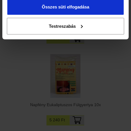
Összes süti elfogadása
Herbária Testgyertya levendulás 10db
Testreszabás
4 975 Ft
Napfény Eukaliptuszos Fülgyertya 10x
5 240 Ft