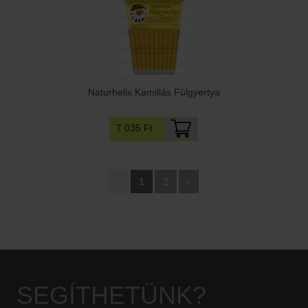
Naturhelix Kamillás Fülgyertya
7 035 Ft
‹
1
2
›
SEGÍTHETÜNK?