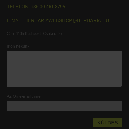
TELEFON:
+36 30 461 8795
E-MAIL:
HERBARIAWEBSHOP@HERBARIA.HU
Cím:
1135 Budapest, Csata u. 27.
Írjon nekünk
Az Ön e-mail címe: