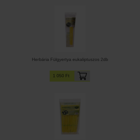
Herbária Fülgyertya eukaliptuszos 2db
1 050 Ft