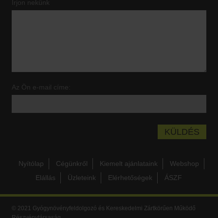
Írjon nekünk
Az Ön e-mail címe:
Nyítólap
Cégünkről
Kiemelt ajánlataink
Webshop
Elállás
Üzleteink
Elérhetőségek
ÁSZF
© 2021 Gyógynövényfeldolgozó és Kereskedelmi Zártkörűen Működő
Részvénytársaság