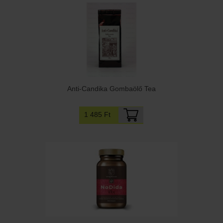
Anti-Candika Gombaölő Tea
1 485 Ft