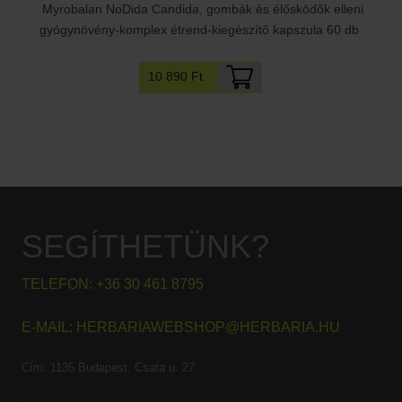
Myrobalan NoDida Candida, gombák és élősködők elleni
gyógynövény-komplex étrend-kiegészítő kapszula 60 db
10 890 Ft
SEGÍTHETÜNK?
TELEFON:
+36 30 461 8795
E-MAIL:
HERBARIAWEBSHOP@HERBARIA.HU
Cím:
1135 Budapest, Csata u. 27.