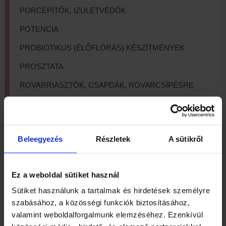
PORCÉPÍTŐK, IZÜLETVÉDŐK
POTENCIA
PROBIOTIKUS (ÉLŐFLÓRÁS) KÉSZÍTMÉNYEK
PROSZTATA
ROVARRIASZTÓK, CSAPDÁK, ROVARCSÍPÉSRE
SZEM, LÁTÁS
SZÍV-ÉS ÉRRENDSZER TÁMOGATÓK
Beleegyezés
Részletek
A sütikről
TISZTÍTÓKÚRA
VASPÓTLÁS, VÉRKÉPZŐK
Ez a weboldal sütiket használ
VÉRCUKORSZINT SZABÁLYOZÁS
Sütiket használunk a tartalmak és hirdetések személyre
VESE, HÚGYUTAK
szabásához, a közösségi funkciók biztosításához,
valamint weboldalforgalmunk elemzéséhez. Ezenkívül
VISSZÉR PANASZOKRA