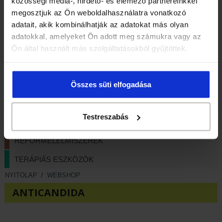
közösségi média-, hirdető- és elemező partnereinkkel
VITAMINOK, ÉTREND-KIEGÉSZÍTŐK
megosztjuk az Ön weboldalhasználatra vonatkozó
adatait, akik kombinálhatják az adatokat más olyan
GYÓGYTEÁK
adatokkal, amelyeket Ön adott meg számukra vagy az
FOGYÓKÚRA
Ön által használt más szolgáltatásokból gyűjtöttek.
HÁZTARTÁSI TISZTÍTÓSZEREK
Összes süti elfogadása
HERBÁRIA TERMÉKEK
KOZMETIKUMOK
Testreszabás
LÁBBELIK, TALPBETÉTEK
REFORMÉLELMISZEREK
TERÁPIÁS ESZKÖZÖK
NYITOLAP
/
WEBSHOP
ANTICANDIDA