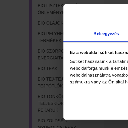
BIO LISZTEK, DARÁK,
ŐRLEMÉNYEK
BIO OLAJOK, ZSÍROK
Beleegyezés
BIO PELYHEK, PUFFASZTOTT
TERMÉKEK
BIO SZÖRPÖK, ÜDÍTŐK,
Ez a weboldal sütiket haszn
ENERGIAITALOK
Sütiket használunk a tartalm
weboldalforgalmunk elemzésé
BIO TEÁK
weboldalhasználatra vonatko
BIO TEJ-TEJTERMÉKEK,
számukra vagy az Ön által ha
TEJPÓTLÓK
BIO TÖNKÖLY ÉS
TELJESKIŐRLÉSŰ TÉSZTÁK,
PÉKÁRUK
BIO ZÖLDSÉG-
GYÜMÖLCSLEVEK