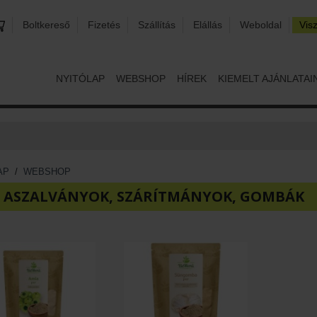
Boltkereső
Fizetés
Szállítás
Elállás
Weboldal
Vis
NYITÓLAP
WEBSHOP
HÍREK
KIEMELT AJÁNLATAI
AP
/
WEBSHOP
O ASZALVÁNYOK, SZÁRÍTMÁNYOK, GOMBÁK