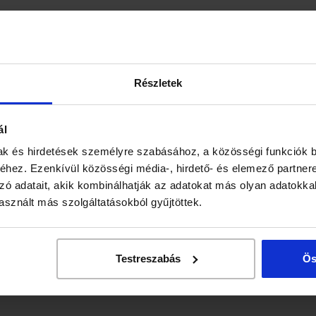
Részletek
ál
ak és hirdetések személyre szabásához, a közösségi funkciók b
hez. Ezenkívül közösségi média-, hirdető- és elemező partner
zó adatait, akik kombinálhatják az adatokat más olyan adatokka
sznált más szolgáltatásokból gyűjtöttek.
Testreszabás
Ös