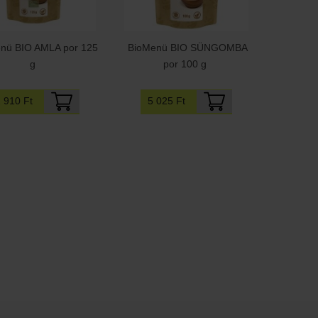
nü BIO AMLA por 125
BioMenü BIO SÜNGOMBA
g
por 100 g
2 910 Ft
5 025 Ft