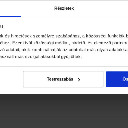
Részletek
ál
ak és hirdetések személyre szabásához, a közösségi funkciók b
hez. Ezenkívül közösségi média-, hirdető- és elemező partner
zó adatait, akik kombinálhatják az adatokat más olyan adatokka
sznált más szolgáltatásokból gyűjtöttek.
Testreszabás
Ös