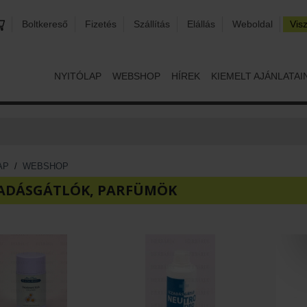
Boltkereső
Fizetés
Szállítás
Elállás
Weboldal
Vis
NYITÓLAP
WEBSHOP
HÍREK
KIEMELT AJÁNLATAI
AP
/
WEBSHOP
ZADÁSGÁTLÓK, PARFÜMÖK