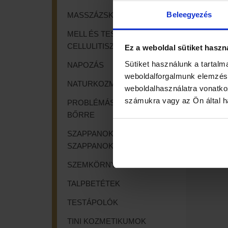
Beleegyezés
MASSZÁZSKRÉMEK
MELL ÉS TESTFORMÁLÓK,
CELLULITISZ
Ez a weboldal sütiket haszn
Sütiket használunk a tartalm
NAPOZÁS
weboldalforgalmunk elemzésé
NATURKOZMETIKUMOK
weboldalhasználatra vonatko
számukra vagy az Ön által ha
PROBLÉMÁS ÉS SZEPLŐS
BŐRRE
SZAPPANOK, FOLYÉKONY
SZAPPANOK
SZEMKÖRNYÉKÁPOLÓK
TALPBETÉTEK
TESTÁPOLÓK
TINI KOZMETIKUMOK