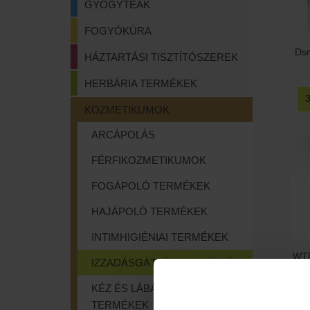
GYÓGYTEÁK
FOGYÓKÚRA
Dsm
HÁZTARTÁSI TISZTÍTÓSZEREK
HERBÁRIA TERMÉKEK
KOZMETIKUMOK
ARCÁPOLÁS
FÉRFIKOZMETIKUMOK
FOGÁPOLÓ TERMÉKEK
HAJÁPOLÓ TERMÉKEK
INTIMHIGIÉNIAI TERMÉKEK
WTN
IZZADÁSGÁTLÓK, PARFÜMÖK
dezodo
KÉZ ÉS LÁBÁPOLÓ
TERMÉKEK