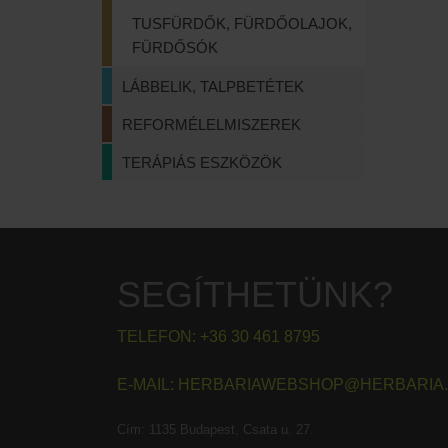
TUSFÜRDŐK, FÜRDŐOLAJOK,
FÜRDŐSÓK
LÁBBELIK, TALPBETÉTEK
REFORMÉLELMISZEREK
TERÁPIÁS ESZKÖZÖK
SEGÍTHETÜNK?
TELEFON:
+36 30 461 8795
E-MAIL:
HERBARIAWEBSHOP@HERBARIA
Cím:
1135 Budapest, Csata u. 27.