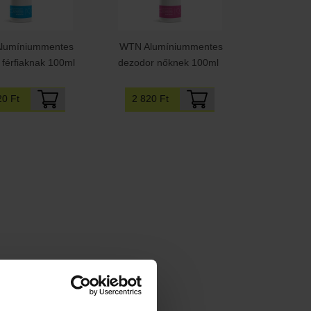
lumíniummentes
WTN Alumíniummentes
 férfiaknak 100ml
dezodor nőknek 100ml
20 Ft
2 820 Ft