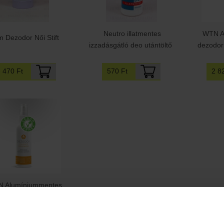
Neutro illatmentes
WTN A
 Dezodor Női Stift
izzadásgátló deo utántöltő
dezodor
3 470 Ft
570 Ft
2 8
 Alumíniummentes
r túlzott izzadásra ml
2 820 Ft