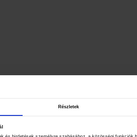
Részletek
ál
ak és hirdetések személyre szabásához, a közösségi funkciók b