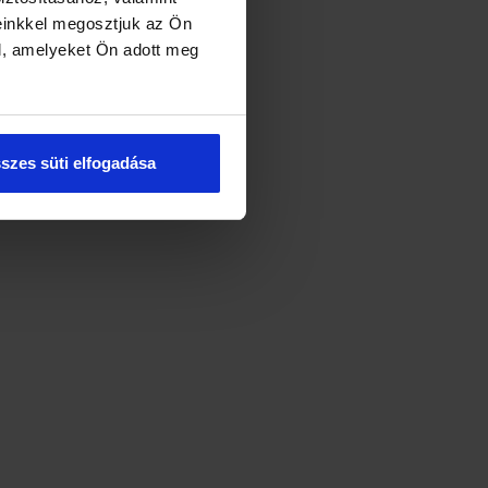
einkkel megosztjuk az Ön
l, amelyeket Ön adott meg
szes süti elfogadása