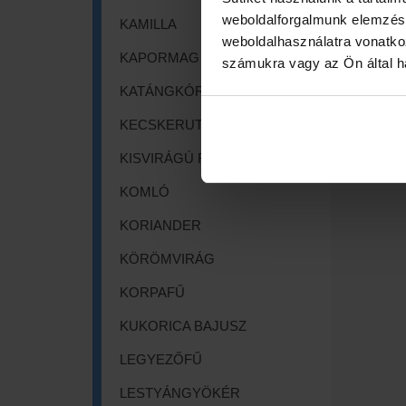
weboldalforgalmunk elemzésé
KAMILLA
weboldalhasználatra vonatko
KAPORMAG
számukra vagy az Ön által ha
KATÁNGKÓRÓ
KECSKERUTA
KISVIRÁGÚ FÜZIKE
KOMLÓ
KORIANDER
KÖRÖMVIRÁG
KORPAFŰ
KUKORICA BAJUSZ
LEGYEZŐFŰ
LESTYÁNGYÖKÉR