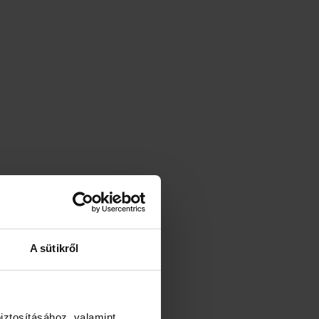
A sütikről
iztosításához, valamint