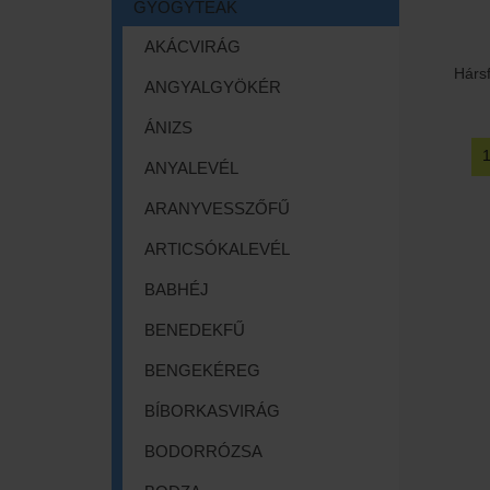
GYÓGYTEÁK
AKÁCVIRÁG
Hársf
ANGYALGYÖKÉR
ÁNIZS
ANYALEVÉL
ARANYVESSZŐFŰ
ARTICSÓKALEVÉL
BABHÉJ
BENEDEKFŰ
BENGEKÉREG
BÍBORKASVIRÁG
BODORRÓZSA