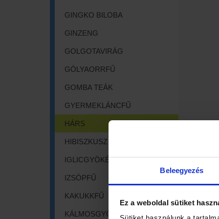
GINGKO BILOBA
GINZENG
GOLGOTAVIRÁG
GÓLYAORRFŰ
GOMBA TEÁK
GYERMEKLÁNCFŰ
HÁRS
HIBISZKUSZ
IGLICGYÖKÉR
Beleegyezés
IZSÓPFŰ
KAKUKKFŰ
Ez a weboldal sütiket haszn
KÁLMOSGYÖKÉR
Sütiket használunk a tartalm