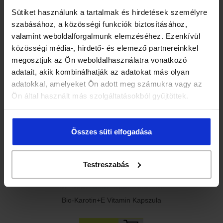
Sütiket használunk a tartalmak és hirdetések személyre
szabásához, a közösségi funkciók biztosításához,
valamint weboldalforgalmunk elemzéséhez. Ezenkívül
közösségi média-, hirdető- és elemező partnereinkkel
megosztjuk az Ön weboldalhasználatra vonatkozó
Herbária Szerves Cink tabletta
adatait, akik kombinálhatják az adatokat más olyan
adatokkal, amelyeket Ön adott meg számukra vagy az
1 550 Ft
Ön által használt más szolgáltatásokból gyűjtöttek.
Összes süti elfogadása
Testreszabás
Bio-Karotin+E Vitamin Kapszula