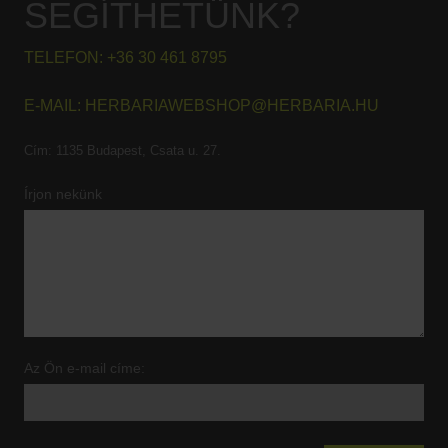
SEGÍTHETÜNK?
TELEFON:
+36 30 461 8795
E-MAIL:
HERBARIAWEBSHOP@HERBARIA.HU
Cím:
1135 Budapest, Csata u. 27.
Írjon nekünk
Az Ön e-mail címe: