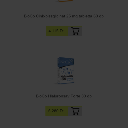
BioCo Cink-biszglicinát 25 mg tabletta 60 db
4 115 Ft
BioCo Hialuronsav Forte 30 db
6 280 Ft