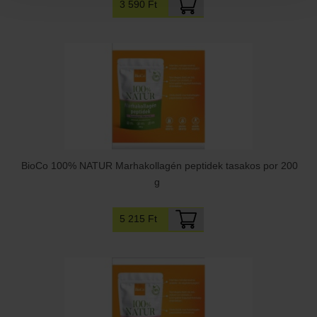
3 590 Ft
BioCo 100% NATUR Marhakollagén peptidek tasakos por 200
g
5 215 Ft