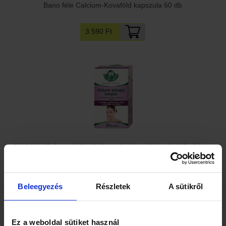
Bano féle Calcium-Kovaföld kapszula 60 db
3 590 Ft
Herbária Hialuron-kollagén komplex étrend-kiegészítő tabletta
4 045 Ft
Beleegyezés
Részletek
A sütikről
Ez a weboldal sütiket használ