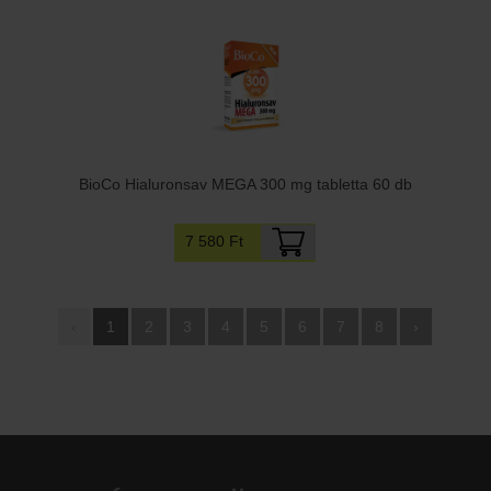
BioCo Hialuronsav MEGA 300 mg tabletta 60 db
7 580 Ft
‹
1
2
3
4
5
6
7
8
›