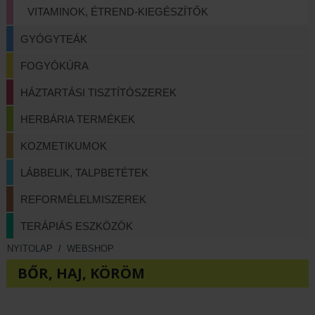
VITAMINOK, ÉTREND-KIEGÉSZÍTŐK
GYÓGYTEÁK
FOGYÓKÚRA
HÁZTARTÁSI TISZTÍTÓSZEREK
HERBÁRIA TERMÉKEK
KOZMETIKUMOK
LÁBBELIK, TALPBETÉTEK
REFORMÉLELMISZEREK
TERÁPIÁS ESZKÖZÖK
NYITOLAP
/
WEBSHOP
BŐR, HAJ, KÖRÖM