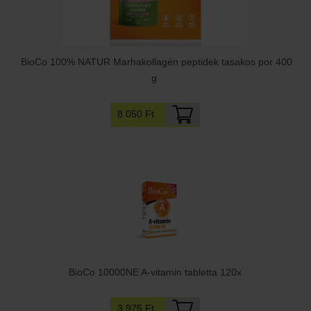
BioCo 100% NATUR Marhakollagén peptidek tasakos por 400
g
8 050 Ft
BioCo 10000NE A-vitamin tabletta 120x
3 975 Ft