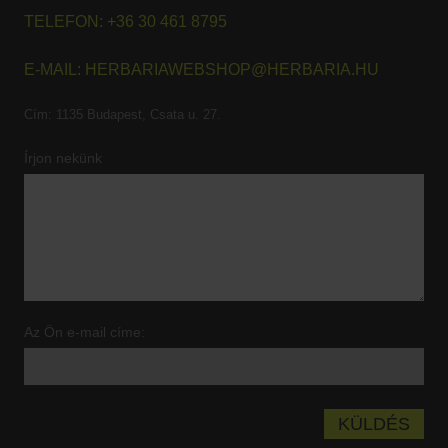
TELEFON:
+36 30 461 8795
E-MAIL:
HERBARIAWEBSHOP@HERBARIA.HU
Cím:
1135 Budapest, Csata u. 27.
Írjon nekünk
Az Ön e-mail címe: