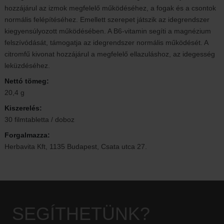
hozzájárul az izmok megfelelő működéséhez, a fogak és a csontok
normális felépítéséhez. Emellett szerepet játszik az idegrendszer
kiegyensúlyozott működésében. A B6-vitamin segíti a magnézium
felszívódását, támogatja az idegrendszer normális működését. A
citromfű kivonat hozzájárul a megfelelő ellazuláshoz, az idegesség
leküzdéséhez.
Nettó tömeg:
20,4 g
Kiszerelés:
30 filmtabletta / doboz
Forgalmazza:
Herbavita Kft, 1135 Budapest, Csata utca 27.
SEGÍTHETÜNK?