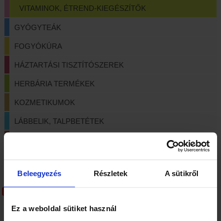
VITAMINOK, ÉTREND-KIEGÉSZÍTŐK
GYÓGYTEÁK
FOGYÓKÚRA
HÁZTARTÁSI TISZTÍTÓSZEREK
HERBÁRIA TERMÉKEK
KOZMETIKUMOK
LÁBBELIK, TALPBETÉTEK
REFORMÉLELMISZEREK
TERÁPIÁS ESZKÖZÖK
Beleegyezés
Részletek
A sütikről
NYITOLAP
/
TERMÉK
/
VITAMINOK, ÉTREND-KIEGÉSZÍTŐK
Ajánlatunk
Ez a weboldal sütiket használ