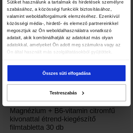
Sütiket használunk a tartalmak és hirdetések személyre
szabásához, a közösségi funkciók biztosításához,
valamint weboldalforgalmunk elemzéséhez. Ezenkívül
közösségi média-, hirdető- és elemező partnereinkkel
megosztjuk az Ön weboldalhasználatra vonatkozó
adatait, akik kombinálhatják az adatokat más olyan
adatokkal, amelyeket Ön adott meg számukra vagy az
Ön által használt más szolgáltatásokból gyűjtöttek.
Összes süti elfogadása
Testreszabás
Magnézium + B6-vitamin citromfű
kivonattal étrend-kiegészítő
filmtabletta 30 db