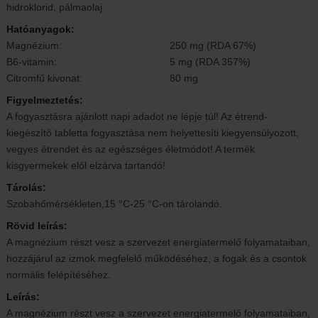
hidroklorid, pálmaolaj
Hatóanyagok:
Magnézium:
250 mg (RDA 67%)
B6-vitamin:
5 mg (RDA 357%)
Citromfű kivonat:
80 mg
Figyelmeztetés:
A fogyasztásra ajánlott napi adadot ne lépje túl! Az étrend-
kiegészítő tabletta fogyasztása nem helyettesíti kiegyensúlyozott,
vegyes étrendet és az egészséges életmódot! A termék
kisgyermekek elől elzárva tartandó!
Tárolás:
Szobahőmérsékleten,15 °C-25 °C-on tárolandó.
Rövid leírás:
A magnézium részt vesz a szervezet energiatermelő folyamataiban,
hozzájárul az izmok megfelelő működéséhez, a fogak és a csontok
normális felépítéséhez.
Leírás:
A magnézium részt vesz a szervezet energiatermelő folyamataiban,