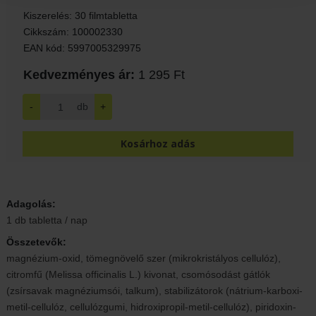
Kiszerelés: 30 filmtabletta
Cikkszám: 100002330
EAN kód: 5997005329975
Kedvezményes ár:
1 295 Ft
-
db
+
Kosárhoz adás
Adagolás:
1 db tabletta / nap
Összetevők:
magnézium-oxid, tömegnövelő szer (mikrokristályos cellulóz),
citromfű (
Melissa officinalis
L.) kivonat, csomósodást gátlók
(zsírsavak magnéziumsói, talkum), stabilizátorok (nátrium-karboxi-
metil-cellulóz, cellulózgumi, hidroxipropil-metil-cellulóz), piridoxin-