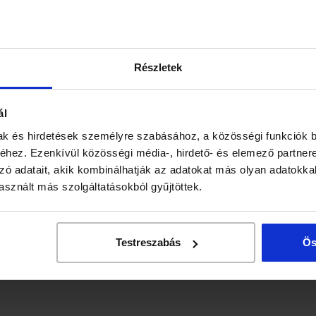
Részletek
ál
ak és hirdetések személyre szabásához, a közösségi funkciók b
hez. Ezenkívül közösségi média-, hirdető- és elemező partner
zó adatait, akik kombinálhatják az adatokat más olyan adatokka
sznált más szolgáltatásokból gyűjtöttek.
Testreszabás
Ös