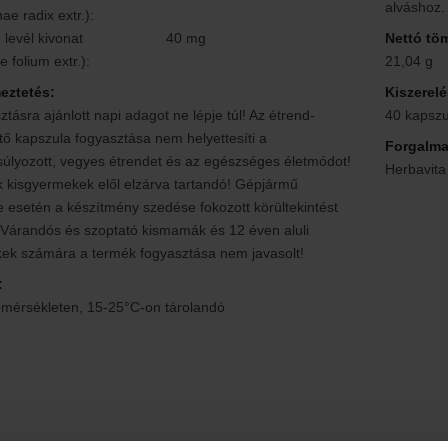
alváshoz.
ae radix extr.):
 levél kivonat
40 mg
Nettó tö
e folium extr.):
21,04 g
eztetés:
Kiszerelé
ztásra ajánlott napi adagot ne lépje túl! Az étrend-
40 kapszu
tő kapszula fogyasztása nem helyettesíti a
Forgalma
úlyozott, vegyes étrendet és az egészséges életmódot!
Herbavita
 kisgyermekek elől elzárva tartandó! Gépjármű
 esetén a készítmény szedése fokozott körültekintést
 Várandós és szoptató kismamák és 12 éven aluli
ek számára a termék fogyasztása nem javasolt!
:
mérsékleten, 15-25°C-on tárolandó