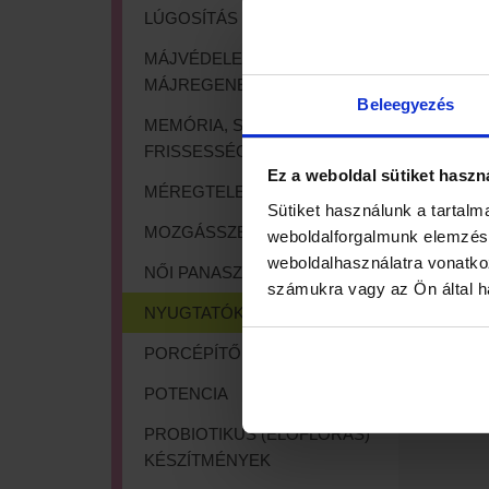
LÚGOSÍTÁS
MÁJVÉDELEM,
MÁJREGENERÁLÁS
Beleegyezés
MEMÓRIA, SZELLEMI
FRISSESSÉG
Ez a weboldal sütiket haszn
MÉREGTELENÍTÉS
Sütiket használunk a tartalm
MOZGÁSSZERVI PANASZOK
weboldalforgalmunk elemzésé
weboldalhasználatra vonatko
NŐI PANASZOK, VÁLTOZÓKOR
számukra vagy az Ön által ha
NYUGTATÓK, IDEGVÉDŐK
PORCÉPÍTŐK, IZÜLETVÉDŐK
POTENCIA
PROBIOTIKUS (ÉLŐFLÓRÁS)
KÉSZÍTMÉNYEK