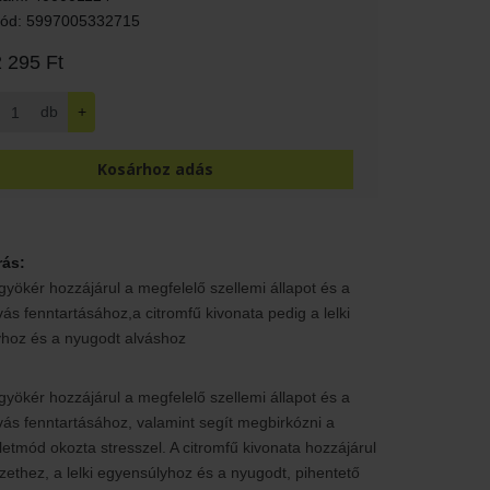
ód: 5997005332715
 295 Ft
db
+
Kosárhoz adás
rás:
yökér hozzájárul a megfelelő szellemi állapot és a
vás fenntartásához,a citromfű kivonata pedig a lelki
hoz és a nyugodt alváshoz
yökér hozzájárul a megfelelő szellemi állapot és a
vás fenntartásához, valamint segít megbirkózni a
életmód okozta stresszel. A citromfű kivonata hozzájárul
rzethez, a lelki egyensúlyhoz és a nyugodt, pihentető