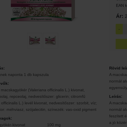
EAN k
Ár:
2
-
ás:
Rövid leí
knek naponta 1 db kapszula
A macskag
normál al
evők:
egyensúly
, macskagyökér (Valeriana officinalis L.) kivonat,
olaj, repceolaj, nedvesítőszer: glicerin; citromfű
Leírás:
officinalis L.) levél kivonat, nedvesítőszer: szorbit, víz;
A macskag
átor: méhviasz, szójalecitin, színezék: vas-oxid pigment
normál al
feszített 
yagok:
a jó közé
yökér-kivonat
100 mg