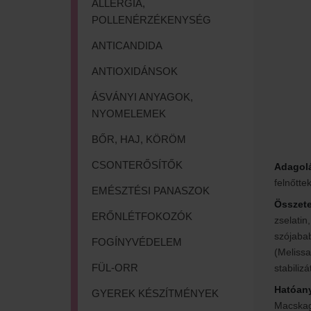
ALLERGIA,
POLLENÉRZÉKENYSÉG
ANTICANDIDA
ANTIOXIDÁNSOK
ÁSVÁNYI ANYAGOK,
NYOMELEMEK
BŐR, HAJ, KÖRÖM
CSONTERŐSÍTŐK
Adagol
felnőtte
EMÉSZTÉSI PANASZOK
Összet
ERŐNLÉTFOKOZÓK
zselatin
szójabab
FOGÍNYVÉDELEM
(Melissa 
FÜL-ORR
stabiliz
Hatóan
GYEREK KÉSZÍTMÉNYEK
Macskag