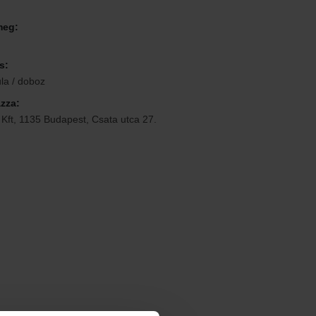
meg:
s:
la / doboz
zza:
 Kft, 1135 Budapest, Csata utca 27.