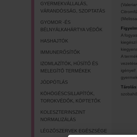
GYERMEKVÁLLALÁS,
(Valerian
VÁRANDÓSSÁG, SZOPTATÁS
Citromfű
(Melissa
GYOMOR -ÉS
Figyelm
BÉLNYÁLKAHÁRTYA VÉDŐK
A fogyas
HASHAJTÓK
kiegészí
kiegyens
IMMUNERŐSÍTŐK
A termék
IZOMLAZÍTÓK, HŰSÍTŐ ÉS
vezetése
igényel!
MELEGÍTŐ TERMÉKEK
gyermek
JÓDPÓTLÁS
Tárolás
KÖHÖGÉSCSILLAPÍTÓK,
szobahő
TOROKVÉDŐK, KÖPTETŐK
KOLESZTERINSZINT
NORMALIZÁLÁS
LÉGZŐSZERVEK EGÉSZSÉGE