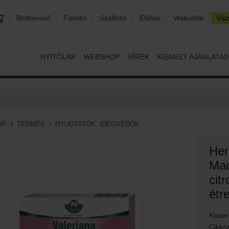
Boltkereső
Fizetés
Szállítás
Elállás
Weboldal
Vis
NYITÓLAP
WEBSHOP
HÍREK
KIEMELT AJÁNLATAI
AP
/
TERMÉK
/
NYUGTATÓK, IDEGVÉDŐK
Her
Mac
cit
étr
Kisze
Cikks