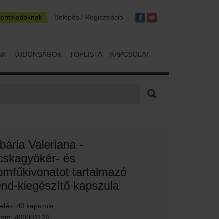
zonteladóknak
Belépés / Regisztráció
NK
ÚJDONSÁGOK
TOPLISTA
KAPCSOLAT
bária Valeriana -
skagyökér- és
romfűkivonatot tartalmazó
end-kiegészítő kapszula
relés: 40 kapszula
zám: 400001124