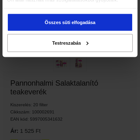
Összes süti elfogadása
Testreszabás
Pannonhalmi Salaktalanító
teakeverék
Kiszerelés: 20 filter
Cikkszám: 100002691
EAN kód: 5997005341632
Ár:
1 525 Ft