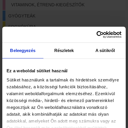
VITAMINOK, ÉTREND-KIEGÉSZÍTŐK
GYÓGYTEÁK
FOGYÓKÚRA
HÁZTARTÁSI TISZTÍTÓSZEREK
HERBÁRIA TERMÉKEK
Beleegyezés
Részletek
A sütikről
KOZMETIKUMOK
LÁBBELIK, TALPBETÉTEK
Ez a weboldal sütiket használ
Sütiket használunk a tartalmak és hirdetések személyre
REFORMÉLELMISZEREK
szabásához, a közösségi funkciók biztosításához,
TERÁPIÁS ESZKÖZÖK
valamint weboldalforgalmunk elemzéséhez. Ezenkívül
közösségi média-, hirdető- és elemező partnereinkkel
NYITOLAP
/
TERMÉK
/
MÉREGTELENÍTÉS
megosztjuk az Ön weboldalhasználatra vonatkozó
adatait, akik kombinálhatják az adatokat más olyan
adatokkal, amelyeket Ön adott meg számukra vagy az
Ön által használt más szolgáltatásokból gyűjtöttek.