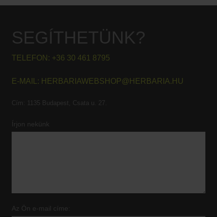
SEGÍTHETÜNK?
TELEFON:
+36 30 461 8795
E-MAIL:
HERBARIAWEBSHOP@HERBARIA.HU
Cím:
1135 Budapest, Csata u. 27.
Írjon nekünk
Az Ön e-mail címe: