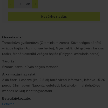
-
db
+
Kosárhoz adás
Összetevők:
Tarackbúza gyökértörzs (Graminis rhizoma), Közönséges párlófű
virágos hajtás (Agrimoniae herba), Gyermekláncfű gyökér (Taraxaci
radix), Madárkeserűfű virágos hajtás (Polygoni avicularis herba)
Tárolás:
Száraz, tiszta, hűvös helyen tartandó
Alkalmazási javaslat:
2 db filtert 1 csésze (kb. 2,5 dl) forró vízzel leforrázni, lefedve 15-20
percig állni hagyni. Naponta legfeljebb két alkalommal (lehetõleg
ízesítés nélkül) lehet fogyasztani.
Betegtájékoztató:
Letöltés