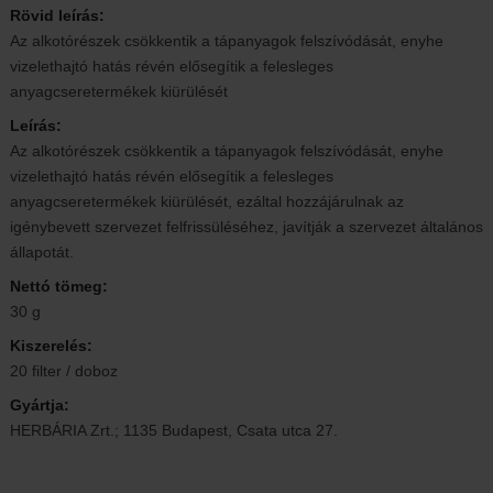
Rövid leírás:
Az alkotórészek csökkentik a tápanyagok felszívódását, enyhe
vizelethajtó hatás révén elősegítik a felesleges
anyagcseretermékek kiürülését
Leírás:
Az alkotórészek csökkentik a tápanyagok felszívódását, enyhe
vizelethajtó hatás révén elősegítik a felesleges
anyagcseretermékek kiürülését, ezáltal hozzájárulnak az
igénybevett szervezet felfrissüléséhez, javítják a szervezet általános
állapotát.
Nettó tömeg:
30 g
Kiszerelés:
20 filter / doboz
Gyártja:
HERBÁRIA Zrt.; 1135 Budapest, Csata utca 27.