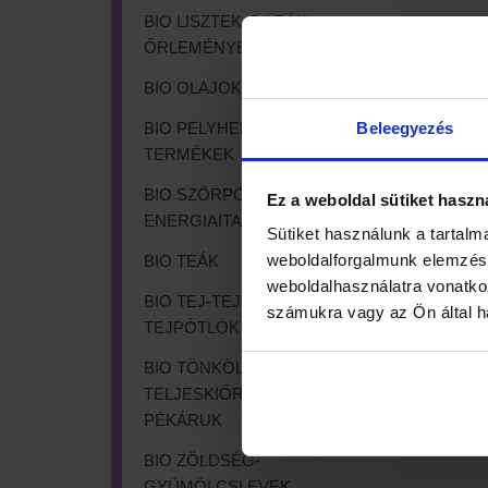
BIO LISZTEK, DARÁK,
ŐRLEMÉNYEK
BIO OLAJOK, ZSÍROK
Beleegyezés
BIO PELYHEK, PUFFASZTOTT
TERMÉKEK
BIO SZÖRPÖK, ÜDÍTŐK,
Ez a weboldal sütiket haszn
ENERGIAITALOK
Sütiket használunk a tartalm
weboldalforgalmunk elemzésé
BIO TEÁK
weboldalhasználatra vonatko
BIO TEJ-TEJTERMÉKEK,
számukra vagy az Ön által ha
TEJPÓTLÓK
BIO TÖNKÖLY ÉS
TELJESKIŐRLÉSŰ TÉSZTÁK,
PÉKÁRUK
BIO ZÖLDSÉG-
GYÜMÖLCSLEVEK