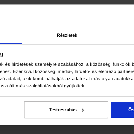
Részletek
ál
ak és hirdetések személyre szabásához, a közösségi funkciók b
hez. Ezenkívül közösségi média-, hirdető- és elemező partner
zó adatait, akik kombinálhatják az adatokat más olyan adatokka
sznált más szolgáltatásokból gyűjtöttek.
Testreszabás
Ös