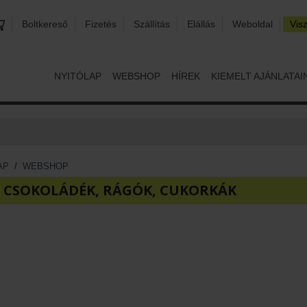
Boltkereső
Fizetés
Szállítás
Elállás
Weboldal
Vis
NYITÓLAP
WEBSHOP
HÍREK
KIEMELT AJÁNLATAI
AP
/
WEBSHOP
 CSOKOLÁDÉK, RÁGÓK, CUKORKÁK